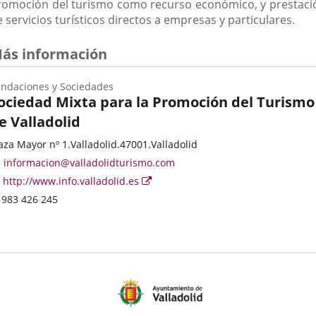
romoción del turismo como recurso económico, y prestaci
 servicios turísticos directos a empresas y particulares.
ás información
ndaciones y Sociedades
ociedad Mixta para la Promoción del Turismo
e Valladolid
ategoría
rección
aza Mayor nº 1.
Valladolid.
47001.
Valladolid
stal
Dirección
informacion@valladolidturismo.com
de
Página
Enlace
http://www.info.valladolid.es
correo
Web
a
Teléfonos
983 426 245
electrónico
una
aplicación
externa.