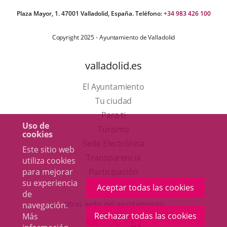
Plaza Mayor, 1. 47001 Valladolid, España. Teléfono:
+34 983 426 100
Copyright 2025 - Ayuntamiento de Valladolid
valladolid.es
El Ayuntamiento
Tu ciudad
Para ti
Uso de
Este
Turismo
cookies
enlace
Enlace
Sede Electrónica
Este sitio web
se
a
Transparencia
utiliza cookies
abrirá
una
Participación
para mejorar
su experiencia
en
aplicación
Aceptar todas las cookies
de
una
externa.
Otras webs del ayuntamiento
navegación.
ventana
Rechazar todas las cookies
Más
aderSocial
ENLACE
ENLACE
ENLACE