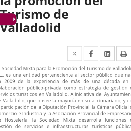
la promoción del
Turismo de
Valladolid
Twitter
Enlace
Facebook
Enlace
Linke
Enlace
I
a
a
a
escripción
a Sociedad Mixta para la Promoción del Turismo de Valladoli
una
una
una
.L., es una entidad perteneciente al sector público que na
aplicación
aplicación
aplica
n 2009 de la experiencia de más de una década en 
olaboración público-privada como estrategia de gestión 
externa.
externa.
extern
rvicios turísticos en Valladolid. A iniciativa del Ayuntamie
e Valladolid, que posee la mayoría en su accionariado, y c
 participación de la Diputación Provincial, la Cámara Oficial
omercio e Industria y la Asociación Provincial de Empresari
e Hostelería, la Sociedad Mixta desarrolla funciones 
estión de servicios e infraestructuras turísticas pública