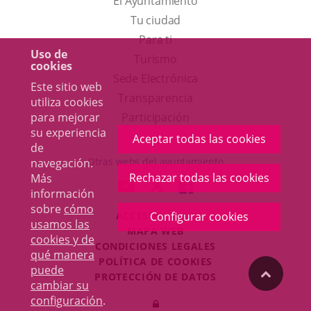
El Ayuntamiento
Tu ciudad
Para ti
Uso de
Este
Turismo
cookies
enlace
Enlace
Sede Electrónica
Este sitio web
se
a
Transparencia
utiliza cookies
abrirá
una
para mejorar
Participación
su experiencia
en
aplicación
Aceptar todas las cookies
de
una
externa.
Otras webs del ayuntamiento
navegación.
ventana
Rechazar todas las cookies
Más
aderSocial
ENLACE
ENLACE
ENLACE
información
nueva.
A
A
A
sobre
cómo
ACCESIBILIDAD
Configurar cookies
UNA
UNA
UNA
usamos las
MAPA WEB
APLICACIÓN
APLICACIÓN
APLICACIÓN
cookies y de
r
CONDICIONES LEGALES
EXTERNA.
EXTERNA.
EXTERNA.
qué manera
POLÍTICA DE COOKIES
puede
"Volver
PROTECCIÓN DE DATOS
cambiar su
Toggl
configuración
.
Iniciar
navig
arriba"