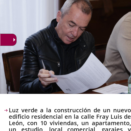
externa.
externa.
extern
Descripción
Luz verde a la construcción de un nuevo
edificio residencial en la calle Fray Luis de
León, con 10 viviendas, un apartamento,
un estudio, local comercial, garajes y