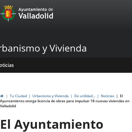
Portal
Saltar al contenido
Web
del
Ayuntamiento
rbanismo y Vivienda
de
Valladolid
icio
rvicios
entros
ormativas
blicaciones
oticias
genda
Inicio
Tu Ciudad
Urbanismo y Vivienda
De utilidad...
Noticias
El
Ayuntamiento otorga licencia de obras para impulsar 18 nuevas viviendas en
Valladolid
El Ayuntamiento