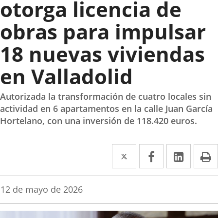
otorga licencia de
obras para impulsar
18 nuevas viviendas
en Valladolid
Autorizada la transformación de cuatro locales sin
actividad en 6 apartamentos en la calle Juan García
Hortelano, con una inversión de 118.420 euros.
Twitter
Enlace
Facebook
Enlace
Linke
Enlace
I
a
a
a
una
una
una
Fecha
12 de mayo de 2026
de
aplicación
aplicación
aplica
la
noticia