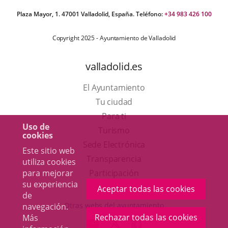
Plaza Mayor, 1. 47001 Valladolid, España. Teléfono:
+34 983 426 100
Copyright 2025 - Ayuntamiento de Valladolid
valladolid.es
El Ayuntamiento
Tu ciudad
Para ti
Uso de
Este
Turismo
cookies
enlace
Enlace
Sede Electrónica
Este sitio web
se
a
Transparencia
utiliza cookies
abrirá
una
para mejorar
Participación
su experiencia
en
aplicación
Aceptar todas las cookies
de
una
externa.
Otras webs del ayuntamiento
navegación.
ventana
Rechazar todas las cookies
Más
aderSocial
ENLACE
ENLACE
ENLACE