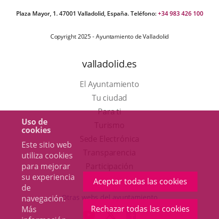
Plaza Mayor, 1. 47001 Valladolid, España. Teléfono:
+34 983 426 100
Copyright 2025 - Ayuntamiento de Valladolid
valladolid.es
El Ayuntamiento
Tu ciudad
Para ti
Uso de
Este
Turismo
cookies
enlace
Enlace
Sede Electrónica
Este sitio web
se
a
Transparencia
utiliza cookies
abrirá
una
para mejorar
Participación
su experiencia
en
aplicación
Aceptar todas las cookies
de
una
externa.
Otras webs del ayuntamiento
navegación.
ventana
Rechazar todas las cookies
Más
aderSocial
ENLACE
ENLACE
ENLACE