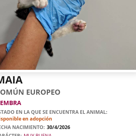
MAIA
tos
imal
to
za
xo
COMÚN EUROPEO
l
imal
EMBRA
STADO EN LA QUE SE ENCUENTRA EL ANIMAL
isponible en adopción
ECHA NACIMIENTO
30/4/2026
ARÁCTER
MUY BUENA