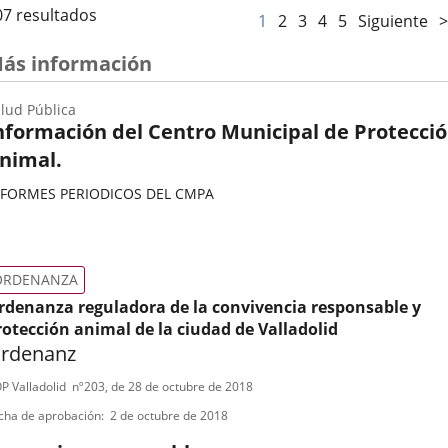
07 resultados
1
2
3
4
5
Siguiente
>
ás información
lud Pública
nformación del Centro Municipal de Protecci
nimal.
NFORMES PERIODICOS DEL CMPA
ategoría
ORDENANZA
rdenanza reguladora de la convivencia responsable y
rotección animal de la ciudad de Valladolid
rdenanz
ipo
ferencia
P Valladolid
nº
203
, de 28 de octubre de 2018
letin
e
cha de aprobación
2 de octubre de 2018
ormativa