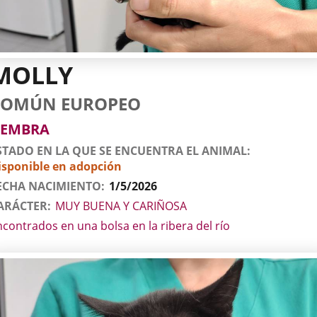
MOLLY
tos
imal
to
za
xo
COMÚN EUROPEO
l
imal
EMBRA
STADO EN LA QUE SE ENCUENTRA EL ANIMAL
isponible en adopción
ECHA NACIMIENTO
1/5/2026
ARÁCTER
MUY BUENA Y CARIÑOSA
ncontrados en una bolsa en la ribera del río