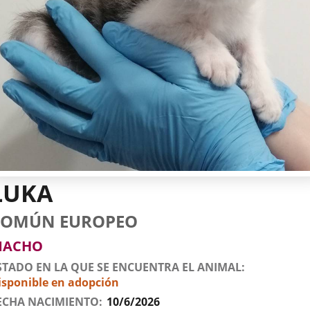
LUKA
tos
imal
to
za
xo
COMÚN EUROPEO
l
imal
MACHO
STADO EN LA QUE SE ENCUENTRA EL ANIMAL
isponible en adopción
ECHA NACIMIENTO
10/6/2026