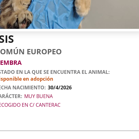
SIS
tos
imal
to
za
xo
COMÚN EUROPEO
l
imal
EMBRA
STADO EN LA QUE SE ENCUENTRA EL ANIMAL
isponible en adopción
ECHA NACIMIENTO
30/4/2026
ARÁCTER
MUY BUENA
ECOGIDO EN C/ CANTERAC