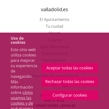
valladolid.es
El Ayuntamiento
Tu ciudad
Para ti
Uso de
Este
Turismo
cookies
enlace
Enlace
Sede Electrónica
Este sitio web
se
a
Transparencia
utiliza cookies
abrirá
una
Participación
para mejorar
su experiencia
en
aplicación
Aceptar todas las cookies
de
una
externa.
Otras webs del ayuntamiento
navegación.
ventana
Rechazar todas las cookies
Más
aderSocial
ENLACE
ENLACE
ENLACE
información
nueva.
A
A
A
sobre
cómo
ACCESIBILIDAD
Configurar cookies
UNA
UNA
UNA
usamos las
MAPA WEB
APLICACIÓN
APLICACIÓN
APLICACIÓN
cookies y de
r
CONDICIONES LEGALES
EXTERNA.
EXTERNA.
EXTERNA.
qué manera