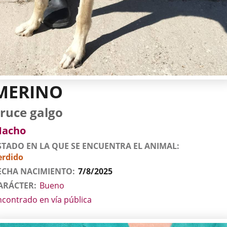
MERINO
tos
imal
rro
za
xo
ruce galgo
l
imal
acho
STADO EN LA QUE SE ENCUENTRA EL ANIMAL
erdido
ECHA NACIMIENTO
7/8/2025
ARÁCTER
Bueno
ncontrado en vía pública