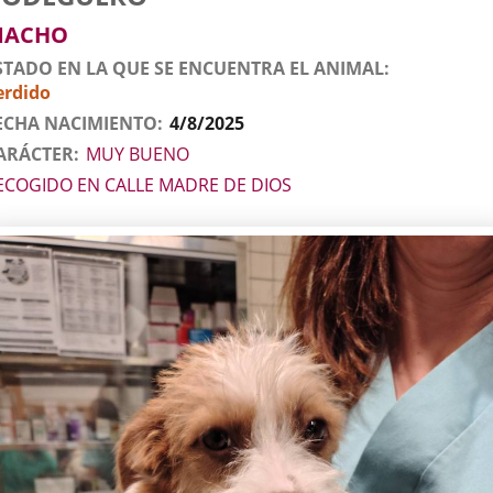
l
imal
MACHO
STADO EN LA QUE SE ENCUENTRA EL ANIMAL
erdido
ECHA NACIMIENTO
4/8/2025
ARÁCTER
MUY BUENO
ECOGIDO EN CALLE MADRE DE DIOS