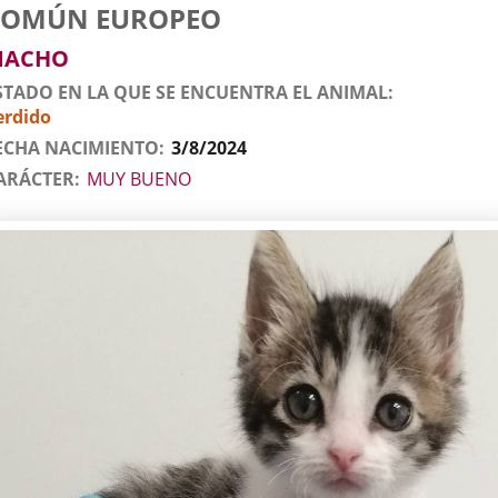
tos
imal
to
za
xo
COMÚN EUROPEO
l
imal
MACHO
STADO EN LA QUE SE ENCUENTRA EL ANIMAL
erdido
ECHA NACIMIENTO
3/8/2024
ARÁCTER
MUY BUENO