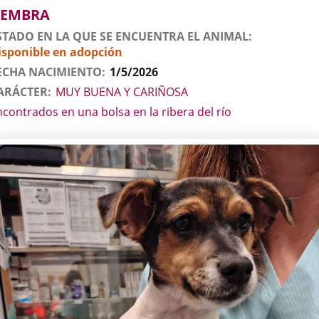
imal
EMBRA
STADO EN LA QUE SE ENCUENTRA EL ANIMAL
isponible en adopción
ECHA NACIMIENTO
1/5/2026
ARÁCTER
MUY BUENA Y CARIÑOSA
ncontrados en una bolsa en la ribera del río