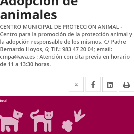
Adopción de
animales
CENTRO MUNICIPAL DE PROTECCIÓN ANIMAL -
Centro para la promoción de la protección animal y
la adopción responsable de los mismos. C/ Padre
Bernardo Hoyos, 6; Tlf.: 983 47 20 04; email:
cmpa@ava.es ; Atención con cita previa en horario
de 11 a 13:30 horas.
Twitter
Enlace
Facebook
Enlace
Linke
Enlace
I
a
a
a
úsqueda
una
una
una
imal
aplicación
aplicación
aplica
externa.
externa.
extern