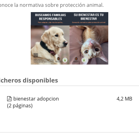
aplicación
aplicación
aplica
onoce la normativa sobre protección animal.
externa.
externa.
extern
icheros disponibles
bienestar adopcion
4,2
MB
(2 páginas)