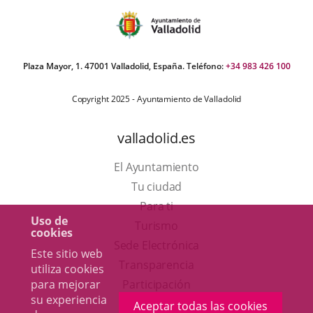
Plaza Mayor, 1. 47001 Valladolid, España. Teléfono:
+34 983 426 100
Copyright 2025 - Ayuntamiento de Valladolid
valladolid.es
El Ayuntamiento
Tu ciudad
Para ti
Uso de
Este
Turismo
cookies
enlace
Enlace
Sede Electrónica
Este sitio web
se
a
Transparencia
utiliza cookies
abrirá
una
para mejorar
Participación
su experiencia
en
aplicación
Aceptar todas las cookies