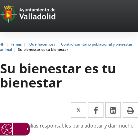
Portal
Saltar al contenido
Web
del
Ayuntamiento
Inicio
Temas
¿Qué hacemos?
Control sanitario poblacional y bienestar
animal
Su bienestar es tu bienestar
de
Su bienestar es tu
Valladolid
bienestar
Twitter
Enlace
Facebook
Enlace
Linke
Enlace
I
a
a
a
escripción
uscamos familias responsables para adoptar y dar mucho
una
una
una
riño.