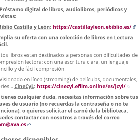
Préstamo digital de libros, audiolibros, periódicos y
evistas:
E
Biblio Castilla y León
:
https://castillayleon.ebiblio.es/
a
mplia su oferta con una colección de libros en Lectura
u
cil.
a
e
stos libros estan destinados a personas con dificultades de
ompresión lectora: con una escritura clara, un lenguaje
ncillo y de fácil compresión.
 Visionado en línea (streaming) de películas, documentales,
Enl
ries...
CineCyL
:
https://cinecyl.efilm.online/es/jcyl/
a
i tienes cualquier duda, necesitas información sobre tus
un
laves de usuario (no recuerdas la contraseña o no te
apl
nciona), o quieres solicitar el carné de la biblioteca,
ext
uedes contactar con nosotros a través del correo
Enlace
bm@ava.es
a
una
icheros disponibles