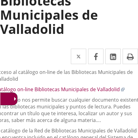
Bibliotecas
Municipales de
Valladolid
Twitter
Enlace
Facebook
Enlace
Linke
Enlace
I
a
a
a
escripción
ceso al catálogo on-line de las Bibliotecas Municipales de
una
una
una
lladolid
aplicación
aplicación
aplica
Enlac
tálogo on-line Bibliotecas Municipales de Valladolid
externa.
externa.
extern
a
l catálogo nos permite buscar cualquier documento existen
una
n las bibliotecas municipales y puntos de lectura. Puedes
aplic
contrar un título que te interesa, localizar un autor y sus
exter
bras, saber más acerca de alguna materia….
 catálogo de la Red de Bibliotecas Municipales de Valladolid
e encuentra incluido en el catálogo general del Sistema de