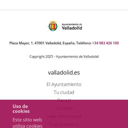
e
oticia
Plaza Mayor, 1. 47001 Valladolid, España. Teléfono:
+34 983 426 100
Copyright 2025 - Ayuntamiento de Valladolid
valladolid.es
El Ayuntamiento
Tu ciudad
Para ti
Uso de
Este
Turismo
cookies
enlace
Enlace
Sede Electrónica
Este sitio web
se
a
Transparencia
utiliza cookies