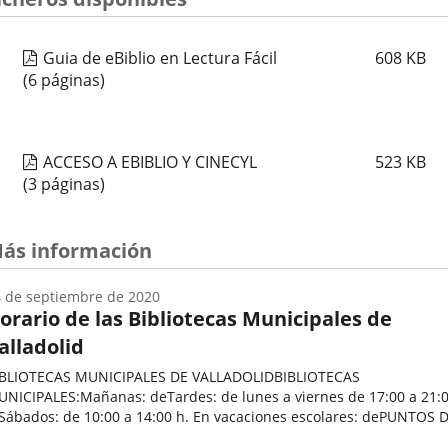
aplicación
externa.
Guia de eBiblio en Lectura Fácil
608
KB
(6 páginas)
ACCESO A EBIBLIO Y CINECYL
523
KB
(3 páginas)
ás información
 de septiembre de 2020
orario de las Bibliotecas Municipales de
alladolid
IBLIOTECAS MUNICIPALES DE VALLADOLIDBIBLIOTECAS
NICIPALES:Mañanas: deTardes: de lunes a viernes de 17:00 a 21:
bados: de 10:00 a 14:00 h. En vacaciones escolares: dePUNTOS DE
ECTURA
echa