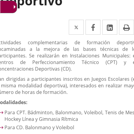
Deportivo
Twitter
Enlace
Facebook
Enlace
Linke
Enlace
I
a
a
a
escripción
ctividades complementarias de formación deporti
una
una
una
ncaminadas a la mejora de las bases técnicas de l
aplicación
aplicación
aplica
articipantes. Se realizarán en Instalaciones Municipales: 
entros de Perfeccionamiento Técnico (CPT) y 
externa.
externa.
extern
oncentraciones Deportivas (CD).
an dirigidas a participantes inscritos en Juegos Escolares (
a misma modalidad deportiva), interesados en realizar may
úmero de horas de formación.
odalidades:
Para CPT. Bádminton, Balonmano, Voleibol, Tenis de Mes
Hockey Línea y Gimnasia Rítmica
Para CD. Balonmano y Voleibol