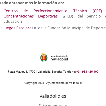
uede obtener más información en:
Centros de Perfeccionamiento Técnico (CPT)
Enlace
Concentraciones Deportivas
(CD) del Servicio 
a
Educación
una
Enlace
Juegos Escolares
de la Fundación Municipal de Deporte
aplicación
a
externa.
una
aplicación
externa.
Plaza Mayor, 1. 47001 Valladolid, España. Teléfono:
+34 983 426 100
Copyright 2025 - Ayuntamiento de Valladolid
valladolid.es
El Ayuntamiento