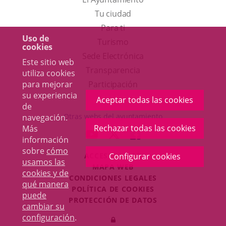
Tu ciudad
Para ti
Uso de
Este
Turismo
cookies
enlace
Enlace
Sede Electrónica
Este sitio web
se
a
Transparencia
utiliza cookies
abrirá
una
para mejorar
Participación
su experiencia
en
aplicación
Aceptar todas las cookies
de
una
externa.
Otras webs del ayuntamiento
navegación.
ventana
Rechazar todas las cookies
Más
aderSocial
ENLACE
ENLACE
ENLACE
información
nueva.
A
A
A
sobre
cómo
ACCESIBILIDAD
Configurar cookies
UNA
UNA
UNA
usamos las
MAPA WEB
APLICACIÓN
APLICACIÓN
APLICACIÓN
cookies y de
r
CONDICIONES LEGALES
EXTERNA.
EXTERNA.
EXTERNA.
qué manera
POLÍTICA DE COOKIES
puede
PROTECCIÓN DE DATOS
cambiar su
Toggl
configuración
.
Iniciar
navig