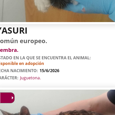
YASURI
tos
imal
to
za
xo
omún europeo.
l
imal
embra.
STADO EN LA QUE SE ENCUENTRA EL ANIMAL
isponible en adopción
ECHA NACIMIENTO
15/6/2026
ARÁCTER
Juguetona.