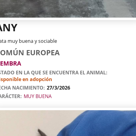
ANY
ata muy buena y sociable
tos
imal
to
za
xo
COMÚN EUROPEA
l
imal
EMBRA
STADO EN LA QUE SE ENCUENTRA EL ANIMAL
isponible en adopción
ECHA NACIMIENTO
27/3/2026
ARÁCTER
MUY BUENA