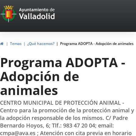
Portal
Saltar al contenido
Web
del
Ayuntamiento
Inicio
Temas
¿Qué hacemos?
Programa ADOPTA - Adopción de animales
de
Programa ADOPTA -
Valladolid
Adopción de
animales
CENTRO MUNICIPAL DE PROTECCIÓN ANIMAL -
Centro para la promoción de la protección animal y
la adopción responsable de los mismos. C/ Padre
Bernardo Hoyos, 6; Tlf.: 983 47 20 04; email:
cmpa@ava.es ; Atención con cita previa en horario