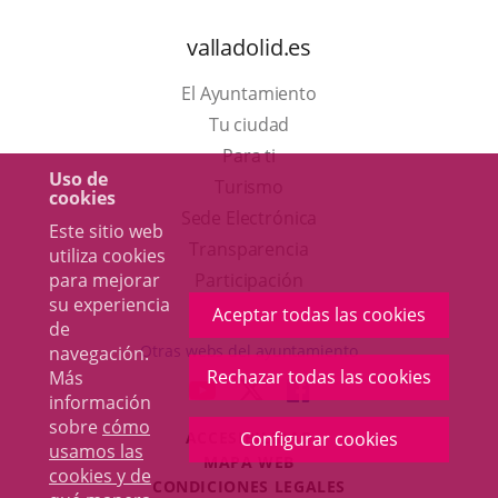
valladolid.es
El Ayuntamiento
Tu ciudad
Para ti
Uso de
Este
Turismo
cookies
enlace
Enlace
Sede Electrónica
Este sitio web
se
a
Transparencia
utiliza cookies
abrirá
una
para mejorar
Participación
su experiencia
en
aplicación
Aceptar todas las cookies
de
una
externa.
Otras webs del ayuntamiento
navegación.
ventana
Rechazar todas las cookies
Más
aderSocial
ENLACE
ENLACE
ENLACE
información
nueva.
A
A
A
sobre
cómo
Configurar cookies
ACCESIBILIDAD
UNA
UNA
UNA
usamos las
MAPA WEB
APLICACIÓN
APLICACIÓN
APLICACIÓN
cookies y de
r
CONDICIONES LEGALES