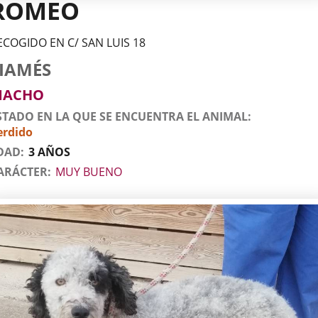
ROMEO
ECOGIDO EN C/ SAN LUIS 18
tos
imal
to
za
xo
IAMÉS
l
imal
MACHO
STADO EN LA QUE SE ENCUENTRA EL ANIMAL
erdido
DAD
3 AÑOS
ARÁCTER
MUY BUENO