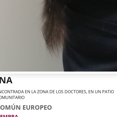
INA
NCONTRADA EN LA ZONA DE LOS DOCTORES, EN UN PATIO
OMUNITARIO
tos
imal
to
za
xo
COMÚN EUROPEO
l
imal
EMBRA