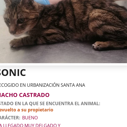
SONIC
ECOGIDO EN URBANIZACIÓN SANTA ANA
tos
imal
to
xo
ACHO CASTRADO
l
imal
STADO EN LA QUE SE ENCUENTRA EL ANIMAL
evuelto a su propietario
ARÁCTER
BUENO
A LLEGADO MUY DELGADO Y