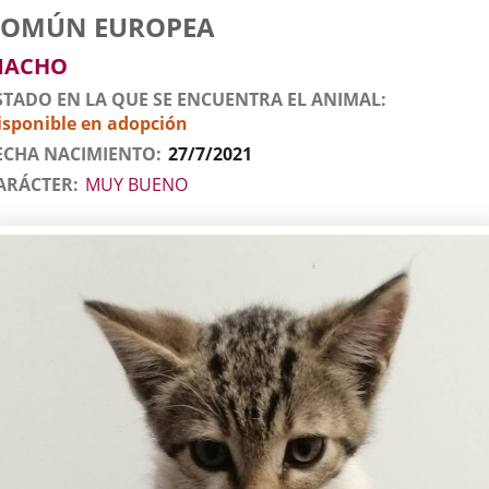
tos
imal
to
za
xo
COMÚN EUROPEA
l
imal
MACHO
STADO EN LA QUE SE ENCUENTRA EL ANIMAL
isponible en adopción
ECHA NACIMIENTO
27/7/2021
ARÁCTER
MUY BUENO