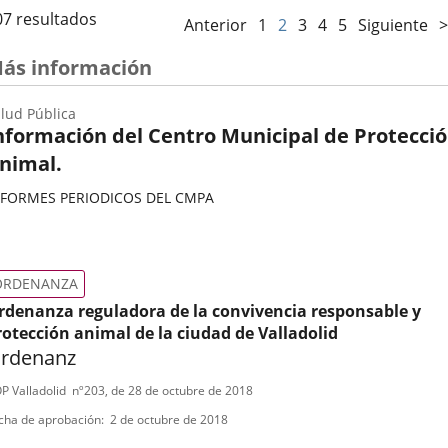
07 resultados
Anterior
1
2
3
4
5
Siguiente
>
ás información
lud Pública
nformación del Centro Municipal de Protecci
nimal.
NFORMES PERIODICOS DEL CMPA
ategoría
ORDENANZA
rdenanza reguladora de la convivencia responsable y
rotección animal de la ciudad de Valladolid
rdenanz
ipo
ferencia
P Valladolid
nº
203
, de 28 de octubre de 2018
letin
e
cha de aprobación
2 de octubre de 2018
ormativa