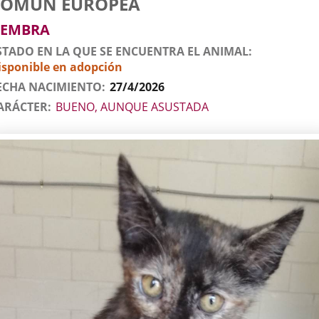
COMÚN EUROPEA
l
imal
EMBRA
STADO EN LA QUE SE ENCUENTRA EL ANIMAL
isponible en adopción
ECHA NACIMIENTO
27/4/2026
ARÁCTER
BUENO, AUNQUE ASUSTADA