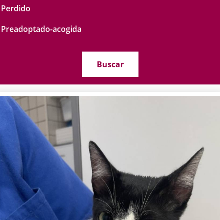
Perdido
Preadoptado-acogida
Buscar