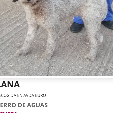
LANA
ECOGIDA EN AVDA EURO
tos
imal
rro
za
xo
ERRO DE AGUAS
l
imal