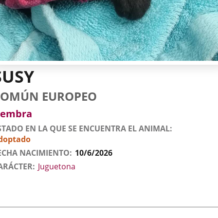
SUSY
tos
imal
to
za
xo
COMÚN EUROPEO
l
imal
embra
STADO EN LA QUE SE ENCUENTRA EL ANIMAL
doptado
ECHA NACIMIENTO
10/6/2026
ARÁCTER
Juguetona