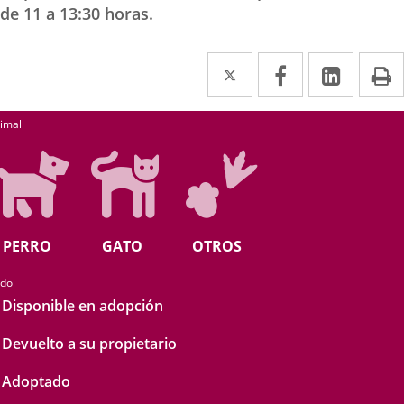
de 11 a 13:30 horas.
Twitter
Enlace
Facebook
Enlace
Linke
Enlace
I
a
a
a
úsqueda
una
una
una
imal
aplicación
aplicación
aplica
externa.
externa.
extern
PERRO
GATO
OTROS
ado
Disponible en adopción
Devuelto a su propietario
Adoptado