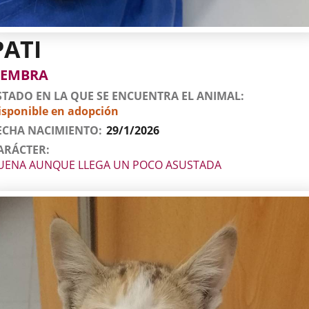
PATI
tos
imal
to
xo
EMBRA
l
imal
STADO EN LA QUE SE ENCUENTRA EL ANIMAL
isponible en adopción
ECHA NACIMIENTO
29/1/2026
ARÁCTER
UENA AUNQUE LLEGA UN POCO ASUSTADA