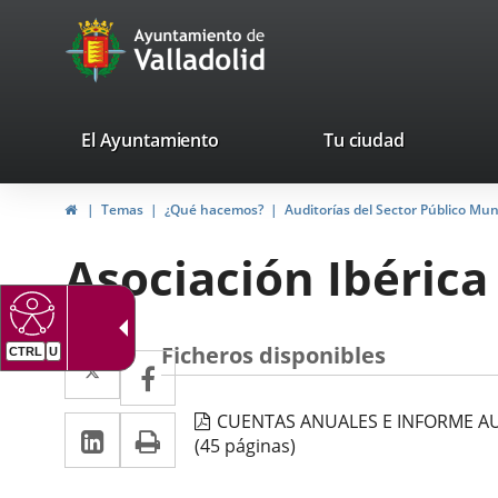
Portal
Saltar al contenido
avaTop
Web
del
Ayuntamiento
valladolid.es
El Ayuntamiento
Tu ciudad
de
Inicio
Temas
¿Qué hacemos?
Auditorías del Sector Público Mun
Valladolid
Asociación Ibérica
Ficheros disponibles
Twitter
Enlace
CTRL
U
Facebook
Enlace
a
a
CUENTAS ANUALES E INFORME AU
LinkedIn
Enlace
Imprimir
una
una
(45 páginas)
a
aplicación
aplicación