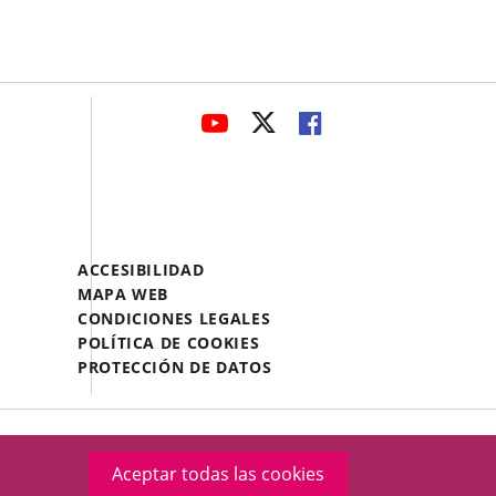
avaHeaderSocial
ENLACE
ENLACE
ENLACE
A
A
A
UNA
UNA
UNA
APLICACIÓN
APLICACIÓN
APLICACIÓN
EXTERNA.
EXTERNA.
EXTERNA.
Menú
ACCESIBILIDAD
Legal
MAPA WEB
Footer
CONDICIONES LEGALES
POLÍTICA DE COOKIES
PROTECCIÓN DE DATOS
Aceptar todas las cookies