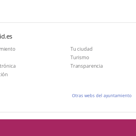
id.es
amiento
Tu ciudad
Este
Turismo
Enlace
enlace
trónica
Transparencia
a
se
ción
una
abrirá
aplicación
en
Otras webs del ayuntamiento
externa.
una
ventana
nueva.