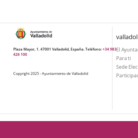
una
externa.
externa.
aplicación
externa.
valladol
El Ayunt
Plaza Mayor, 1. 47001 Valladolid, España. Teléfono:
+34 983
426 100
Para ti
Sede Elec
Copyright 2025 - Ayuntamiento de Valladolid
Participa