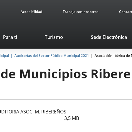
Accesibilidad
Trabaja con nosotros
Contac
Este
En
Para ti
Turismo
Sede Electrónica
enlace
a
se
u
icipal
Auditorías del Sector Público Municipal 2021
abrirá
Asociación Ibérica de
ap
en
ex
 de Municipios Riber
una
ventana
nueva.
DITORIA ASOC. M. RIBEREÑOS
3,5
MB