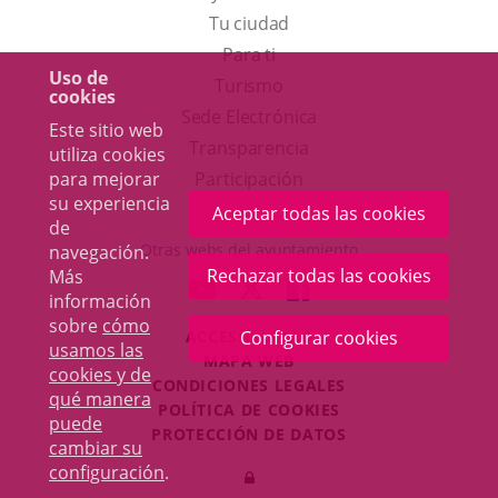
Tu ciudad
Para ti
Uso de
Este
Turismo
cookies
enlace
Enlace
Sede Electrónica
Este sitio web
se
a
Transparencia
utiliza cookies
abrirá
una
para mejorar
Participación
su experiencia
en
aplicación
Aceptar todas las cookies
de
una
externa.
Otras webs del ayuntamiento
navegación.
ventana
Rechazar todas las cookies
Más
aderSocial
ENLACE
ENLACE
ENLACE
información
nueva.
A
A
A
sobre
cómo
ACCESIBILIDAD
Configurar cookies
UNA
UNA
UNA
usamos las
MAPA WEB
APLICACIÓN
APLICACIÓN
APLICACIÓN
cookies y de
r
CONDICIONES LEGALES
EXTERNA.
EXTERNA.
EXTERNA.
qué manera
POLÍTICA DE COOKIES
puede
PROTECCIÓN DE DATOS
cambiar su
Toggl
configuración
.
Iniciar
navig