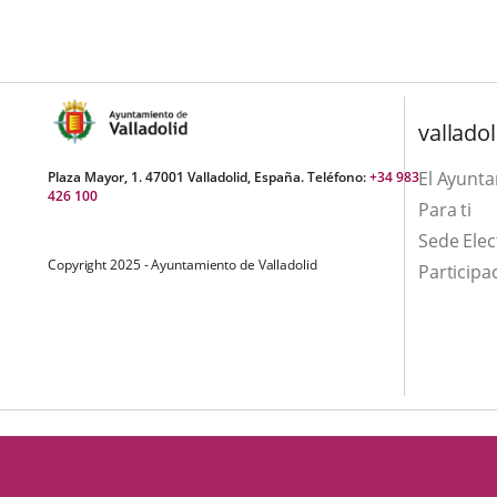
una
externa.
externa.
aplicación
externa.
valladol
El Ayunt
Plaza Mayor, 1. 47001 Valladolid, España. Teléfono:
+34 983
426 100
Para ti
Sede Elec
Copyright 2025 - Ayuntamiento de Valladolid
Participa