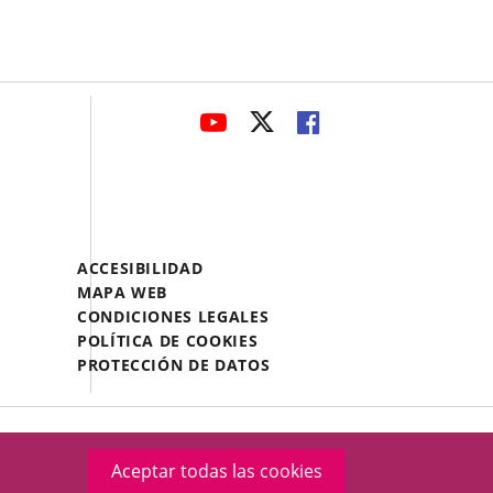
avaHeaderSocial
ENLACE
ENLACE
ENLACE
A
A
A
UNA
UNA
UNA
APLICACIÓN
APLICACIÓN
APLICACIÓN
EXTERNA.
EXTERNA.
EXTERNA.
Menú
ACCESIBILIDAD
Legal
MAPA WEB
Footer
CONDICIONES LEGALES
POLÍTICA DE COOKIES
PROTECCIÓN DE DATOS
Aceptar todas las cookies