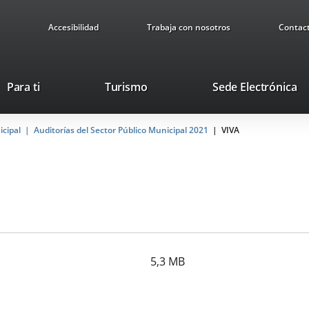
Accesibilidad
Trabaja con nosotros
Contac
Este
En
Para ti
Turismo
Sede Electrónica
enlace
a
se
u
icipal
Auditorías del Sector Público Municipal 2021
abrirá
VIVA
ap
en
ex
una
ventana
nueva.
5,3
MB