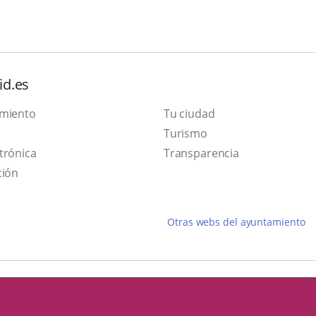
id.es
amiento
Tu ciudad
Este
Turismo
Enlace
enlace
trónica
Transparencia
a
se
ción
una
abrirá
aplicación
en
Otras webs del ayuntamiento
externa.
una
ventana
nueva.