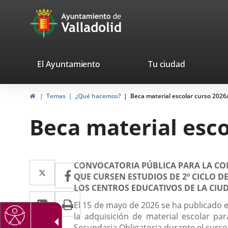
Portal
Saltar al contenido
avaTop
Web
del
Ayuntamiento
valladolid.es
El Ayuntamiento
Tu ciudad
de
Inicio
Temas
¿Qué hacemos?
Beca material escolar curso 2026
Valladolid
Beca material esco
Descripción
Twitter
Enlace
CONVOCATORIA PÚBLICA PARA LA CON
Facebook
Enlace
QUE CURSEN ESTUDIOS DE 2º CICLO D
a
a
LOS CENTROS EDUCATIVOS DE LA CIU
LinkedIn
Enlace
Imprimir
una
una
El 15 de mayo de 2026 se ha publicado en
a
la adquisición de material escolar pa
aplicación
aplicación
Secundaria Obligatoria durante el curso