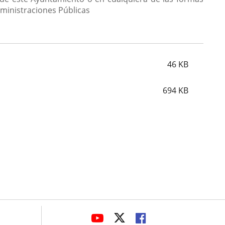
dministraciones Públicas
46
KB
694
KB
avaHeaderSocial
ENLACE
ENLACE
ENLACE