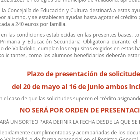
la Concejalía de Educación y Cultura destinará a estas ayu
r alumno, y se establecen ayudas hasta agotar el crédito 
itada a 240 euros por familia.
en las condiciones establecidas en las presentes bases, 
n Primaria y Educación Secundaria Obligatoria durante e
io de Valladolid, cumplan los requisitos exigidos en estas 
 solicitantes, como los alumnos beneficiarios deberán esta
Plazo de presentación de solicitude
del 20 de mayo al 16 de junio ambos inc
n el caso de que las solicitudes superen el crédito asignand
NO SERÁ POR ORDEN DE PRESENTAC
ZARÁ UN SORTEO PARA DEFINIR LA FECHA DESDE LA QUE SE 
s debidamente cumplimentadas y acompañadas de los docum
e Valladolid o de forma presencial en el Registro Genera