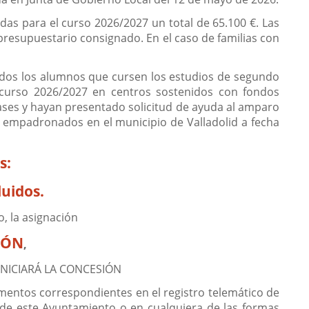
das para el curso 2026/2027 un total de 65.100 €. Las
presupuestario consignado. En el caso de familias con
todos los alumnos que cursen los estudios de segundo
l curso 2026/2027 en centros sostenidos con fondos
bases y hayan presentado solicitud de ayuda al amparo
r empadronados en el municipio de Valladolid a fecha
s:
luidos.
o, la asignación
IÓN
,
INICIARÁ LA CONCESIÓN
entos correspondientes en el registro telemático de
l de este Ayuntamiento o en cualquiera de las formas