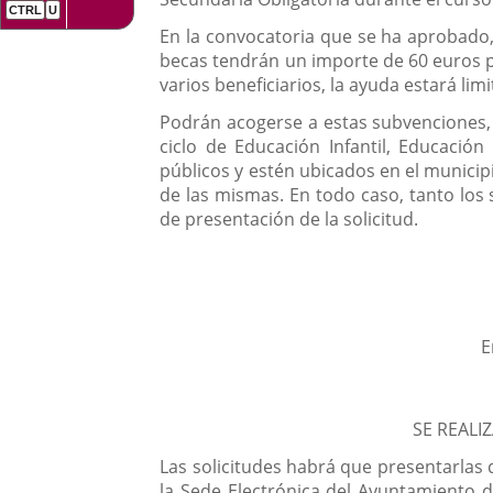
una
externa.
externa.
En la convocatoria que se ha aprobado, 
aplicación
becas tendrán un importe de 60 euros po
externa.
varios beneficiarios, la ayuda estará lim
Podrán acogerse a estas subvenciones, 
ciclo de Educación Infantil, Educació
públicos y estén ubicados en el municip
de las mismas. En todo caso, tanto los
de presentación de la solicitud.
E
SE REALI
Las solicitudes habrá que presentarla
la Sede Electrónica del Ayuntamiento d