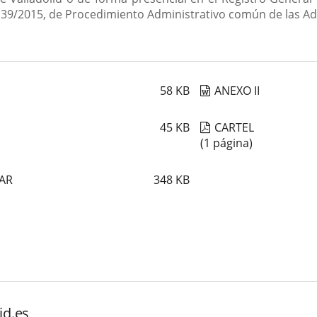
Ley 39/2015, de Procedimiento Administrativo común de las A
58
KB
ANEXO II
45
KB
CARTEL
(1 página)
LAR
348
KB
id.es