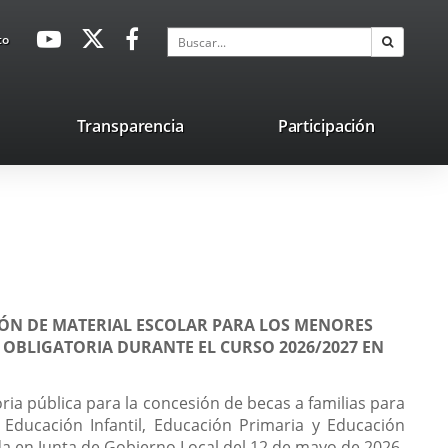
avaHeaderSocial
Enlace
Enlace
Enlace
Buscar
to
Buscar
a
a
a
una
una
una
aplicación
aplicación
aplicación
lace
Transparencia
Participación
externa.
externa.
externa.
na
licación
terna.
IÓN DE MATERIAL ESCOLAR PARA LOS MENORES
A OBLIGATORIA DURANTE EL CURSO 2026/2027 EN
oria pública para la concesión de becas a familias para
Educación Infantil, Educación Primaria y Educación
da en Junta de Gobierno Local del 12 de mayo de 2026.