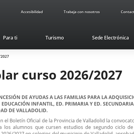
Accesibilidad
Trabaja con nosotros
Contac
Este
En
Para ti
Turismo
Sede Electrónica
enlace
a
se
u
/2027
abrirá
ap
en
ex
lar curso 2026/2027
una
ventana
nueva.
CESIÓN DE AYUDAS A LAS FAMILIAS PARA LA ADQUISIC
E EDUCACIÓN INFANTIL, ED. PRIMARIA Y ED. SECUNDARI
DAD DE VALLADOLID.
 el Boletín Oficial de la Provincia de Valladolid la convocat
ra los alumnos que cursen estudios de segundo ciclo de 
 2026/2027 en colegios del municipio de Valladolid, aproba