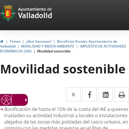
Portal
Saltar al contenido
Web
del
Ayuntamiento
Inicio
Temas
¿Qué hacemos?
Beneficios fiscales Ayuntamiento de
Valladolid
MOVILIDAD Y MEDIO AMBIENTE
IMPUESTO DE ACTIVIDADES
de
ECONÓMICAS (IAE)
Movilidad sostenible
Valladolid
Movilidad sostenible
Twitter
Enlace
Facebook
Enlace
Linke
Enlace
I
a
a
a
escripción
Bonificación de hasta el 15% de la cuota del IAE a quienes
una
una
una
trasladen su actividad industrial a locales o instalaciones
aplicación
aplicación
aplica
alejados de las zonas más pobladas del casco urbano, en
sintonía con las medidas previstas en el Plan de