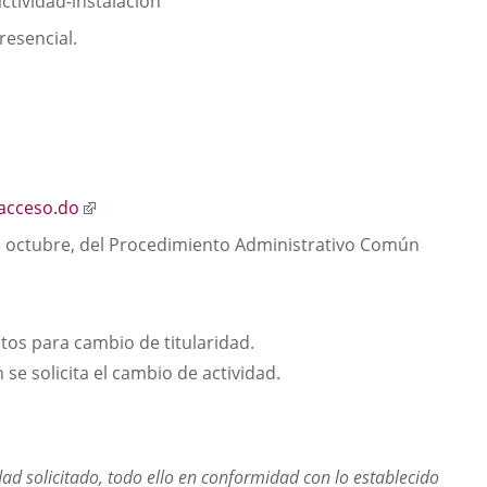
ctividad-instalacion
resencial.
Enlace
/acceso.do
a
1 de octubre, del Procedimiento Administrativo Común
una
aplicación
externa.
tos para cambio de titularidad.
 se solicita el cambio de actividad.
idad solicitado, todo ello en conformidad con lo establecido