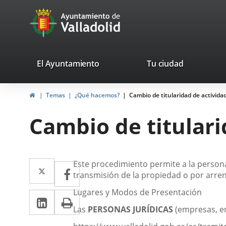
Portal
Saltar al contenido
avaTop
Web
del
Ayuntamiento
valladolid.es
El Ayuntamiento
Tu ciudad
de
Inicio
Temas
¿Qué hacemos?
Cambio de titularidad de activida
Valladolid
Cambio de titulari
Descripción
Twitter
Enlace
Este procedimiento permite a la persona
Facebook
Enlace
transmisión de la propiedad o por arren
a
a
Lugares y Modos de Presentación
LinkedIn
Enlace
Imprimir
una
una
Las
PERSONAS JURÍDICAS
(empresas, e
a
aplicación
aplicación