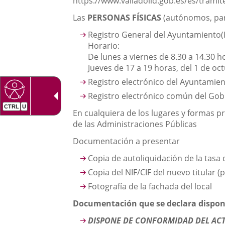
https://www.valladolid.gob.es/es/tramit
una
externa.
externa.
Las
PERSONAS FÍSICAS
(autónomos, part
aplicación
Registro General del Ayuntamiento
(
externa.
Horario:
De lunes a viernes de 8.30 a 14.30 h
Jueves de 17 a 19 horas, del 1 de oc
Registro electrónico del Ayuntamien
Registro electrónico común del Gob
En cualquiera de los lugares y formas pr
de las Administraciones Públicas
Documentación a presentar
Copia de autoliquidación de la tasa
Copia del NIF/CIF del nuevo titular (
Fotografía de la fachada del local
Documentación que se declara disponer
DISPONE DE CONFORMIDAD DEL AC