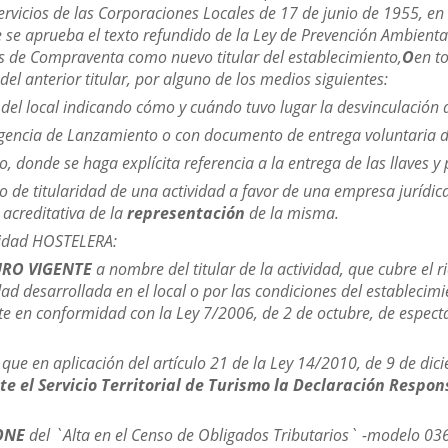
ervicios de las Corporaciones Locales de 17 de junio de 1955, en c
 se aprueba el texto refundido de la Ley de Prevención Ambiental
s de Compraventa como nuevo titular del establecimiento,
O
en t
 del anterior titular, por alguno de los medios siguientes:
del local indicando cómo y cuándo tuvo lugar la desvinculación del
igencia de Lanzamiento o con documento de entrega voluntaria de
 donde se haga explícita referencia a la entrega de las llaves y 
o de titularidad de una actividad a favor de una empresa jurídi
acreditativa de la
representación
de la misma.
ividad HOSTELERA:
URO VIGENTE
a nombre del titular de la actividad, que cubre el 
vidad desarrollada en el local o por las condiciones del estableci
ste en conformidad con la Ley 7/2006, de 2 de octubre, de espect
 que en aplicación del artículo 21 de la Ley 14/2010, de 9 de dici
e el Servicio Territorial de Turismo la Declaración Respon
ONE
del `Alta en el Censo de Obligados Tributarios` -modelo 03