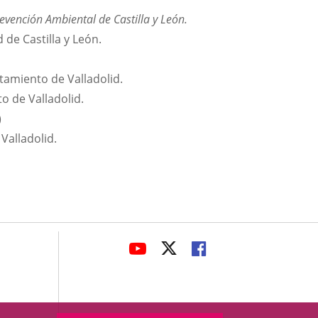
revención Ambiental de Castilla y León.
 de Castilla y León.
tamiento de Valladolid.
o de Valladolid.
)
Valladolid.
avaHeaderSocial
ENLACE
ENLACE
ENLACE
A
A
A
UNA
UNA
UNA
APLICACIÓN
APLICACIÓN
APLICACIÓN