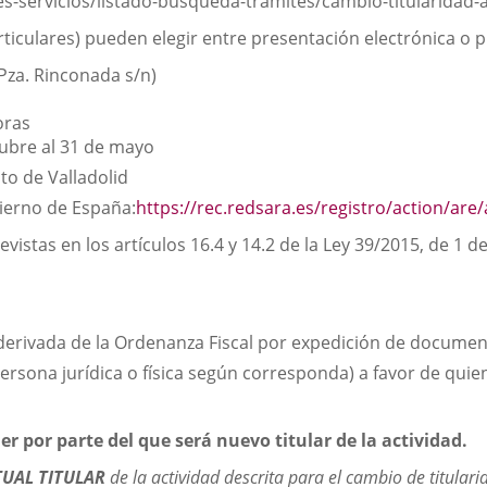
es-servicios/listado-busqueda-tramites/cambio-titularidad-a
iculares) pueden elegir entre presentación electrónica o p
Pza. Rinconada s/n)
oras
tubre al 31 de mayo
to de Valladolid
ierno de España:
https://rec.redsara.es/registro/action/are
evistas en los artículos 16.4 y 14.2 de la Ley 39/2015, de 
 derivada de la Ordenanza Fiscal por expedición de documen
persona jurídica o física según corresponda) a favor de quien
 por parte del que será nuevo titular de la actividad.
TUAL TITULAR
de la actividad descrita para el cambio de titular