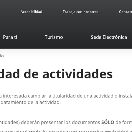
Accesibilidad
Trabaja con nosotros
Contac
Este
En
Para ti
Turismo
Sede Electrónica
enlace
a
se
u
des
abrirá
ap
en
ex
dad de actividades
una
ventana
nueva.
 interesada cambiar la titularidad de una actividad o inst
datamiento de la actividad.
ntidades) deberán presentar los documentos
SÓLO
de form