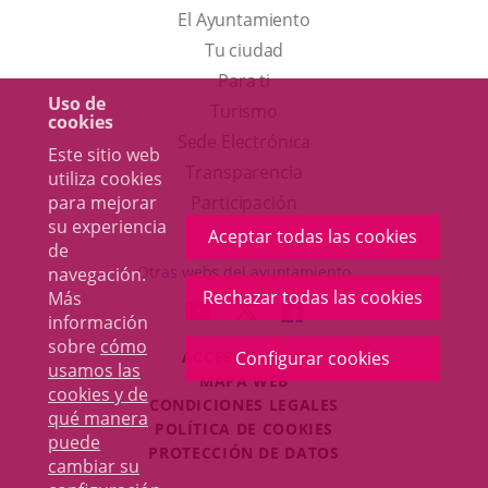
El Ayuntamiento
Tu ciudad
Para ti
Uso de
Este
Turismo
cookies
enlace
Enlace
Sede Electrónica
Este sitio web
se
a
Transparencia
utiliza cookies
abrirá
una
para mejorar
Participación
su experiencia
en
aplicación
Aceptar todas las cookies
de
una
externa.
Otras webs del ayuntamiento
navegación.
ventana
Rechazar todas las cookies
Más
aderSocial
ENLACE
ENLACE
ENLACE
información
nueva.
A
A
A
sobre
cómo
ACCESIBILIDAD
Configurar cookies
UNA
UNA
UNA
usamos las
MAPA WEB
APLICACIÓN
APLICACIÓN
APLICACIÓN
cookies y de
r
CONDICIONES LEGALES
EXTERNA.
EXTERNA.
EXTERNA.
qué manera
POLÍTICA DE COOKIES
puede
PROTECCIÓN DE DATOS
cambiar su
Toggl