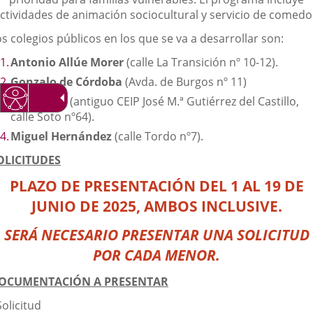
externa.
externa.
extern
ctividades de animación sociocultural y servicio de comedo
s colegios públicos en los que se va a desarrollar son:
Antonio Allúe Morer
(calle La Transición nº 10-12).
Gonzalo de Córdoba
(Avda. de Burgos nº 11)
Entre Ríos
(antiguo CEIP José M.ª Gutiérrez del Castillo,
calle Soto nº64).
Miguel Hernández
(calle Tordo nº7).
OLICITUDES
PLAZO DE PRESENTACIÓN
DEL 1 AL 19 DE
JUNIO DE 2025, AMBOS INCLUSIVE.
SERÁ NECESARIO PRESENTAR UNA SOLICITUD
POR CADA MENOR.
OCUMENTACIÓN A PRESENTAR
Solicitud