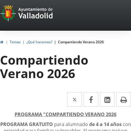
Portal
Saltar al contenido
Web
del
Ayuntamiento
Inicio
Temas
¿Qué hacemos?
Compartiendo Verano 2026
de
Compartiendo
Valladolid
Verano 2026
Twitter
Enlace
Facebook
Enlace
Linke
Enlace
I
a
a
a
escripción
PROGRAMA "COMPARTIENDO VERANO 2026
una
una
una
PROGRAMA GRATUITO
para alumnado
de 4 a 14 años
con
aplicación
aplicación
aplica
prioridad para familias vulnerables. El programa incluye