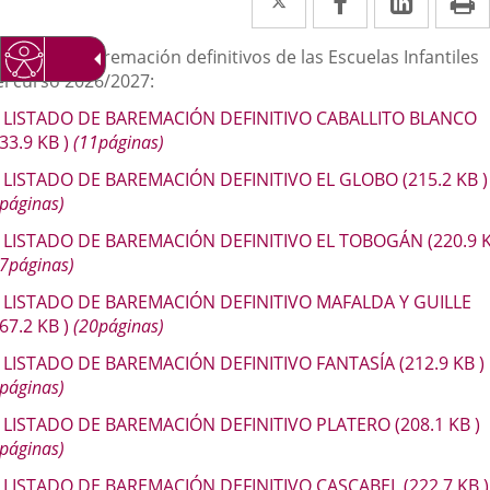
a
a
a
escripción
stados de baremación definitivos de las Escuelas Infantiles
una
una
una
el curso 2026/2027:
aplicación
aplicación
aplica
LISTADO DE BAREMACIÓN DEFINITIVO CABALLITO BLANCO
externa.
externa.
extern
233.9
KB
)
(11páginas)
LISTADO DE BAREMACIÓN DEFINITIVO EL GLOBO
(215.2
KB
)
páginas)
LISTADO DE BAREMACIÓN DEFINITIVO EL TOBOGÁN
(220.9
7páginas)
LISTADO DE BAREMACIÓN DEFINITIVO MAFALDA Y GUILLE
267.2
KB
)
(20páginas)
LISTADO DE BAREMACIÓN DEFINITIVO FANTASÍA
(212.9
KB
)
páginas)
LISTADO DE BAREMACIÓN DEFINITIVO PLATERO
(208.1
KB
)
páginas)
LISTADO DE BAREMACIÓN DEFINITIVO CASCABEL
(222.7
KB
)