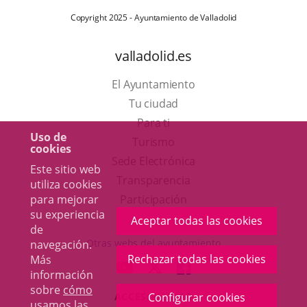
Copyright 2025 - Ayuntamiento de Valladolid
valladolid.es
El Ayuntamiento
Tu ciudad
Para ti
Uso de
Este
Turismo
cookies
enlace
Enlace
Sede Electrónica
Este sitio web
se
a
Transparencia
utiliza cookies
abrirá
una
para mejorar
Participación
su experiencia
en
aplicación
Aceptar todas las cookies
de
una
externa.
Otras webs del ayuntamiento
navegación.
ventana
Rechazar todas las cookies
Más
aderSocial
ENLACE
ENLACE
ENLACE
información
nueva.
A
A
A
sobre
cómo
ACCESIBILIDAD
Configurar cookies
UNA
UNA
UNA
usamos las