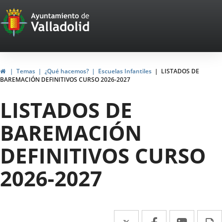
Portal
Saltar al contenido
Web
del
Ayuntamiento
Inicio
Temas
¿Qué hacemos?
Escuelas Infantiles
LISTADOS DE
BAREMACIÓN DEFINITIVOS CURSO 2026-2027
de
LISTADOS DE
Valladolid
BAREMACIÓN
DEFINITIVOS CURSO
2026-2027
Twitter
Enlace
Facebook
Enlace
Linke
Enlace
I