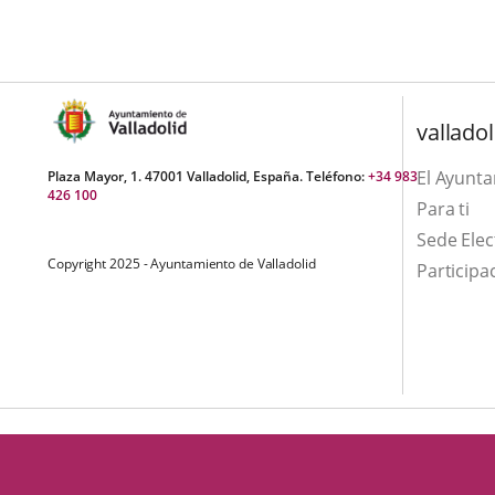
una
externa.
externa.
aplicación
externa.
valladol
El Ayunt
Plaza Mayor, 1. 47001 Valladolid, España. Teléfono:
+34 983
426 100
Para ti
Sede Elec
Copyright 2025 - Ayuntamiento de Valladolid
Participa