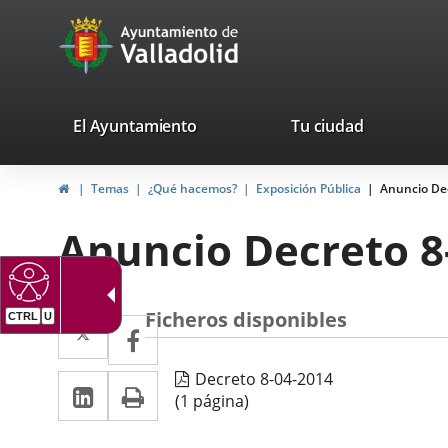
Portal
Saltar al contenido
avaTop
Web
del
Ayuntamiento
valladolid.es
El Ayuntamiento
Tu ciudad
de
Inicio
Temas
¿Qué hacemos?
Exposición Pública
Anuncio De
Valladolid
Anuncio Decreto 8
Ficheros disponibles
Twitter
Enlace
CTRL
U
Facebook
Enlace
a
a
Decreto 8-04-2014
LinkedIn
Enlace
Imprimir
una
una
(1 página)
a
aplicación
aplicación