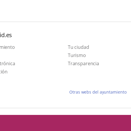
id.es
amiento
Tu ciudad
Este
Turismo
Enlace
enlace
trónica
Transparencia
a
se
ción
una
abrirá
aplicación
en
Otras webs del ayuntamiento
externa.
una
ventana
nueva.