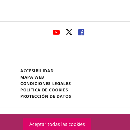
avaHeaderSocial
ENLACE
ENLACE
ENLACE
A
A
A
UNA
UNA
UNA
APLICACIÓN
APLICACIÓN
APLICACIÓN
EXTERNA.
EXTERNA.
EXTERNA.
Menú
ACCESIBILIDAD
Legal
MAPA WEB
Footer
CONDICIONES LEGALES
POLÍTICA DE COOKIES
PROTECCIÓN DE DATOS
Aceptar todas las cookies