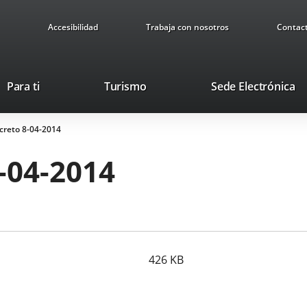
Accesibilidad
Trabaja con nosotros
Contac
Este
En
Para ti
Turismo
Sede Electrónica
enlace
a
se
u
creto 8-04-2014
abrirá
ap
en
ex
-04-2014
una
ventana
nueva.
426
KB