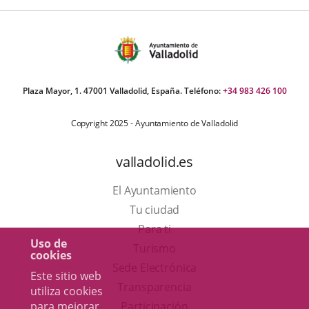
Plaza Mayor, 1. 47001 Valladolid, España. Teléfono:
+34 983 426 100
Copyright 2025 - Ayuntamiento de Valladolid
valladolid.es
El Ayuntamiento
Tu ciudad
Para ti
Uso de
Este
Turismo
cookies
enlace
Enlace
Sede Electrónica
Este sitio web
se
a
Transparencia
utiliza cookies
abrirá
una
Participación
para mejorar