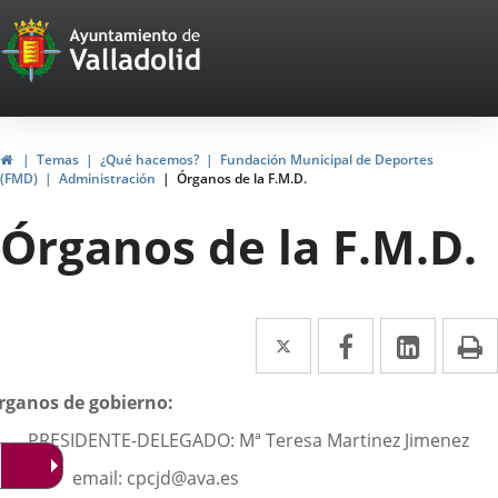
Portal
Saltar al contenido
Web
del
Ayuntamiento
Inicio
Temas
¿Qué hacemos?
Fundación Municipal de Deportes
(FMD)
Administración
Órganos de la F.M.D.
de
Órganos de la F.M.D.
Valladolid
Twitter
Enlace
Facebook
Enlace
Linke
Enlace
I
a
a
a
escripción
rganos de gobierno:
una
una
una
PRESIDENTE-DELEGADO: Mª Teresa Martinez Jimenez
aplicación
aplicación
aplica
email: cpcjd@ava.es
externa.
externa.
extern