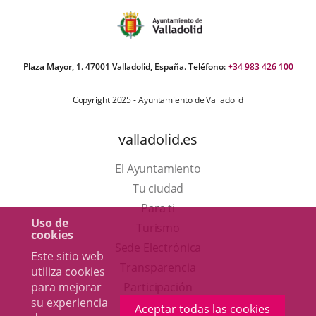
Plaza Mayor, 1. 47001 Valladolid, España. Teléfono:
+34 983 426 100
Copyright 2025 - Ayuntamiento de Valladolid
valladolid.es
El Ayuntamiento
Tu ciudad
Para ti
Uso de
Este
Turismo
cookies
enlace
Enlace
Sede Electrónica
Este sitio web
se
a
Transparencia
utiliza cookies
abrirá
una
para mejorar
Participación
su experiencia
en
aplicación
Aceptar todas las cookies