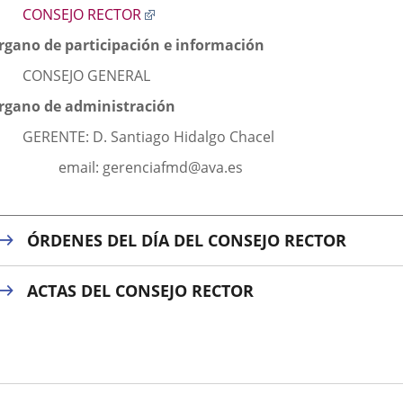
Enlace
CONSEJO RECTOR
a
rgano de participación e información
una
aplicación
CONSEJO GENERAL
externa.
rgano de administración
GERENTE: D. Santiago Hidalgo Chacel
email: gerenciafmd@ava.es
ÓRDENES DEL DÍA DEL CONSEJO RECTOR
ACTAS DEL CONSEJO RECTOR