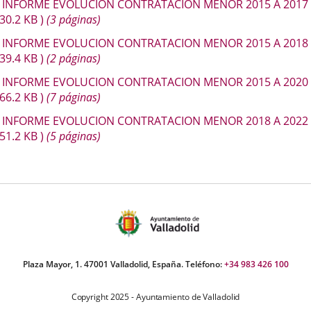
escripción
INFORME EVOLUCION CONTRATACION MENOR 2015 A 2017
una
una
una
230.2
KB
)
(3 páginas)
aplicación
aplicación
aplica
INFORME EVOLUCION CONTRATACION MENOR 2015 A 2018
externa.
externa.
extern
139.4
KB
)
(2 páginas)
INFORME EVOLUCION CONTRATACION MENOR 2015 A 2020
866.2
KB
)
(7 páginas)
INFORME EVOLUCION CONTRATACION MENOR 2018 A 2022
651.2
KB
)
(5 páginas)
Plaza Mayor, 1. 47001 Valladolid, España. Teléfono:
+34 983 426 100
Copyright 2025 - Ayuntamiento de Valladolid