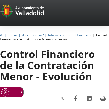
Portal
Saltar al contenido
Web
del
Ayuntamiento
Inicio
Temas
¿Qué hacemos?
Informes de Control Financiero
Control
Financiero de la Contratación Menor - Evolución
de
Control Financiero
Valladolid
de la Contratación
Menor - Evolución
Twitter
Enlace
Facebook
Enlace
Linke
Enlace
I
a
a
a