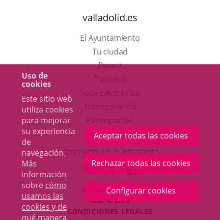
valladolid.es
El Ayuntamiento
Tu ciudad
Para ti
Uso de
Este
Turismo
cookies
enlace
Enlace
Sede Electrónica
Este sitio web
se
a
Transparencia
utiliza cookies
abrirá
una
para mejorar
Participación
su experiencia
en
aplicación
Aceptar todas las cookies
de
una
externa.
Otras webs del ayuntamiento
navegación.
ventana
Rechazar todas las cookies
Más
aderSocial
ENLACE
ENLACE
ENLACE
información
nueva.
A
A
A
sobre
cómo
ACCESIBILIDAD
Configurar cookies
UNA
UNA
UNA
usamos las
MAPA WEB
APLICACIÓN
APLICACIÓN
APLICACIÓN
cookies y de
r
CONDICIONES LEGALES
EXTERNA.
EXTERNA.
EXTERNA.
qué manera