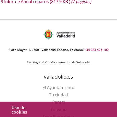
escripción
9 Informe Anual reparos
(817.9
KB
)
(7 páginas)
una
una
una
aplicación
aplicación
aplica
externa.
externa.
extern
Plaza Mayor, 1. 47001 Valladolid, España. Teléfono:
+34 983 426 100
Copyright 2025 - Ayuntamiento de Valladolid
valladolid.es
El Ayuntamiento
Tu ciudad
Para ti
Uso de
Este
Turismo
cookies
enlace
Enlace
Sede Electrónica