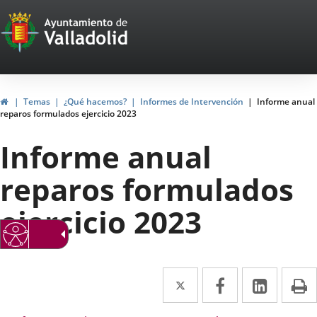
Portal
Saltar al contenido
Web
del
Ayuntamiento
Inicio
Temas
¿Qué hacemos?
Informes de Intervención
Informe anual
reparos formulados ejercicio 2023
de
Informe anual
Valladolid
reparos formulados
ejercicio 2023
Twitter
Enlace
Facebook
Enlace
Linke
Enlace
I
a
a
a