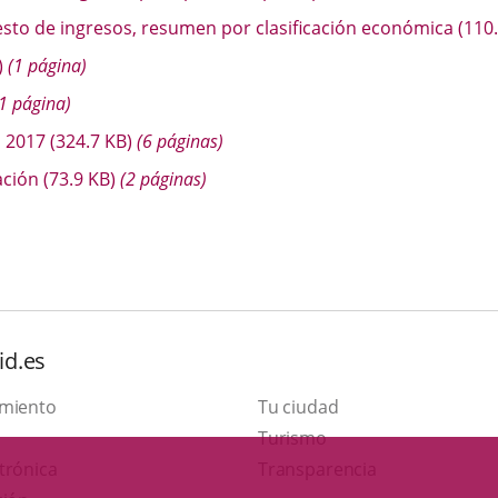
uesto de ingresos, resumen por clasificación económica
(110
)
(1 página)
1 página)
n 2017
(324.7
KB
)
(6 páginas)
ación
(73.9
KB
)
(2 páginas)
id.es
amiento
Tu ciudad
Este
Turismo
Enlace
enlace
trónica
Transparencia