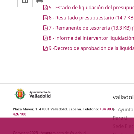
una
a
aplicación
5.- Estado de liquidación del presup
aplicación
una
externa.
6.- Resultado presupuestario
(14.7
KB
externa.
aplicación
7.- Remanente de tesorería
(13.3
KB
)
(
externa.
8.- Informe del Interventor liquidació
9.-Decreto de aprobación de la liquid
valladol
El Ayunt
Plaza Mayor, 1. 47001 Valladolid, España. Teléfono:
+34 983
426 100
Para ti
Sede Elec
Copyright 2025 - Ayuntamiento de Valladolid