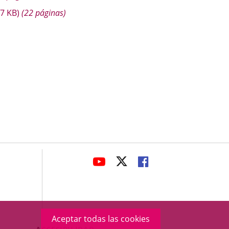
.7
KB
)
(22 páginas)
avaHeaderSocial
ENLACE
ENLACE
ENLACE
A
A
A
UNA
UNA
UNA
APLICACIÓN
APLICACIÓN
APLICACIÓN
EXTERNA.
EXTERNA.
EXTERNA.
Aceptar todas las cookies
Menú