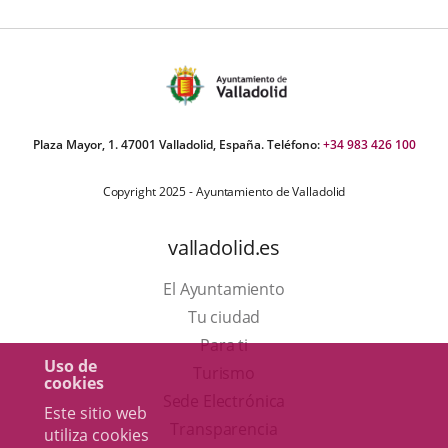
aplicación
aplicación
aplica
externa.
externa.
extern
Plaza Mayor, 1. 47001 Valladolid, España. Teléfono:
+34 983 426 100
Copyright 2025 - Ayuntamiento de Valladolid
valladolid.es
El Ayuntamiento
Tu ciudad
Para ti
Uso de
Este
Turismo
cookies
enlace
Enlace
Sede Electrónica
Este sitio web
se
a
Transparencia
utiliza cookies