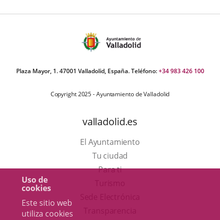
aplicación
aplicación
aplica
externa.
externa.
extern
Plaza Mayor, 1. 47001 Valladolid, España. Teléfono:
+34 983 426 100
Copyright 2025 - Ayuntamiento de Valladolid
valladolid.es
El Ayuntamiento
Tu ciudad
Para ti
Uso de
Este
Turismo
cookies
enlace
Enlace
Sede Electrónica
Este sitio web
se
a
Transparencia
utiliza cookies