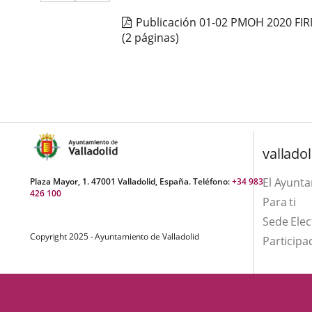
a
aplicación
aplicación
una
Publicación 01-02 PMOH 2020 F
externa.
externa.
(2 páginas)
aplicación
externa.
valladol
El Ayunt
Plaza Mayor, 1. 47001 Valladolid, España. Teléfono:
+34 983
426 100
Para ti
Sede Elec
Copyright 2025 - Ayuntamiento de Valladolid
Participa