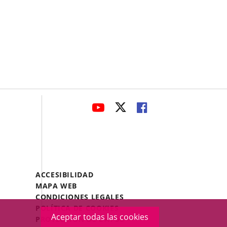
avaHeaderSocial
ENLACE
ENLACE
ENLACE
A
A
A
UNA
UNA
UNA
APLICACIÓN
APLICACIÓN
APLICACIÓN
EXTERNA.
EXTERNA.
EXTERNA.
Menú
ACCESIBILIDAD
Legal
MAPA WEB
Footer
CONDICIONES LEGALES
POLÍTICA DE COOKIES
Aceptar todas las cookies
PROTECCIÓN DE DATOS