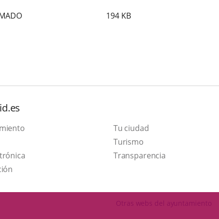
IRMADO
194
KB
id.es
amiento
Tu ciudad
Este
Turismo
Enlace
enlace
trónica
Transparencia
a
se
ción
una
abrirá
aplicación
en
Otras webs del ayuntamiento
externa.
una