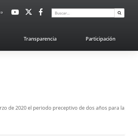
avaHeaderSocial
Enlace
Enlace
Enlace
Buscar
to
Buscar
a
a
a
una
una
una
aplicación
aplicación
aplicación
lace
Transparencia
Participación
externa.
externa.
externa.
na
licación
terna.
rzo de 2020 el periodo preceptivo de dos años para la