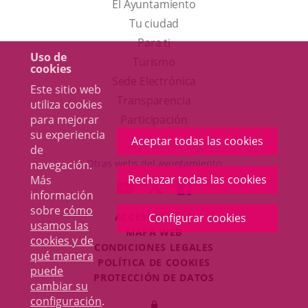
El Ayuntamiento
Tu ciudad
Para ti
Uso de
Este
Turismo
cookies
enlace
Enlace
Sede Electrónica
Este sitio web
se
a
Transparencia
utiliza cookies
abrirá
una
para mejorar
Participación
su experiencia
en
aplicación
Aceptar todas las cookies
de
una
externa.
Otras webs del ayuntamiento
navegación.
ventana
Rechazar todas las cookies
Más
aderSocial
ENLACE
ENLACE
ENLACE
información
nueva.
A
A
A
sobre
cómo
ACCESIBILIDAD
Configurar cookies
UNA
UNA
UNA
usamos las
MAPA WEB
APLICACIÓN
APLICACIÓN
APLICACIÓN
cookies y de
r
CONDICIONES LEGALES
EXTERNA.
EXTERNA.
EXTERNA.
qué manera
POLÍTICA DE COOKIES
puede
PROTECCIÓN DE DATOS
cambiar su
Toggl
configuración
.
Iniciar
navig