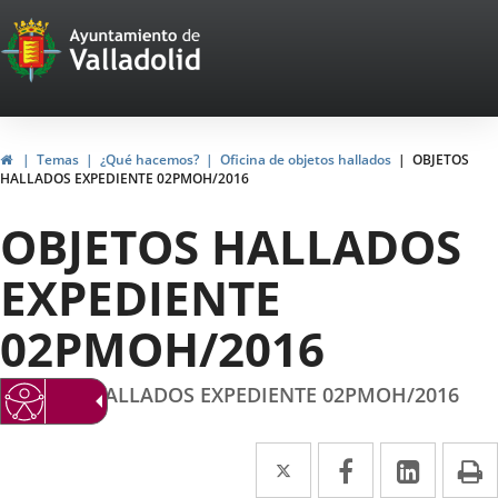
Portal
Saltar al contenido
Web
del
Ayuntamiento
Inicio
Temas
¿Qué hacemos?
Oficina de objetos hallados
OBJETOS
HALLADOS EXPEDIENTE 02PMOH/2016
de
OBJETOS HALLADOS
Valladolid
EXPEDIENTE
02PMOH/2016
OBJETOS HALLADOS EXPEDIENTE 02PMOH/2016
Twitter
Enlace
Facebook
Enlace
Linke
Enlace
I