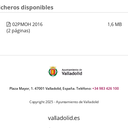
a
a
a
icheros disponibles
una
una
una
aplicación
aplicación
aplica
02PMOH 2016
1,6
MB
externa.
externa.
extern
(2 páginas)
Plaza Mayor, 1. 47001 Valladolid, España. Teléfono:
+34 983 426 100
Copyright 2025 - Ayuntamiento de Valladolid
valladolid.es