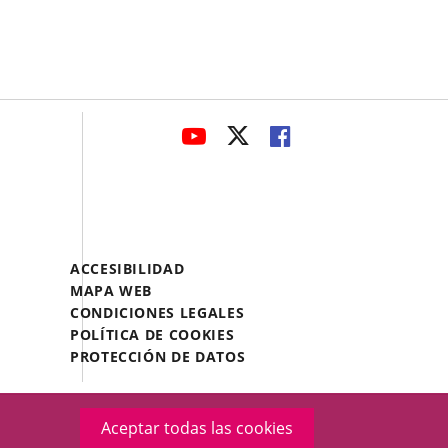
avaHeaderSocial
ENLACE
ENLACE
ENLACE
A
A
A
UNA
UNA
UNA
APLICACIÓN
APLICACIÓN
APLICACIÓN
EXTERNA.
EXTERNA.
EXTERNA.
Menú
ACCESIBILIDAD
Legal
MAPA WEB
Footer
CONDICIONES LEGALES
POLÍTICA DE COOKIES
PROTECCIÓN DE DATOS
Aceptar todas las cookies