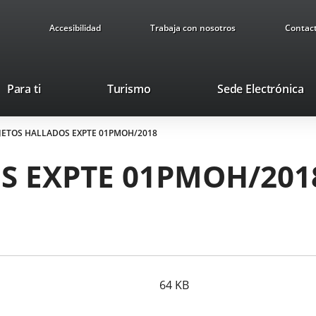
Accesibilidad
Trabaja con nosotros
Contac
Este
En
Para ti
Turismo
Sede Electrónica
enlace
a
se
u
JETOS HALLADOS EXPTE 01PMOH/2018
abrirá
ap
en
ex
S EXPTE 01PMOH/201
una
ventana
nueva.
64
KB