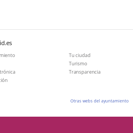
id.es
amiento
Tu ciudad
Este
Turismo
Enlace
enlace
trónica
Transparencia
a
se
ción
una
abrirá
aplicación
en
Otras webs del ayuntamiento
externa.
una
ventana
nueva.