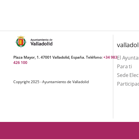
aplicación
aplicación
una
externa.
externa.
aplicación
externa.
valladol
El Ayunt
Plaza Mayor, 1. 47001 Valladolid, España. Teléfono:
+34 983
426 100
Para ti
Sede Elec
Copyright 2025 - Ayuntamiento de Valladolid
Participa