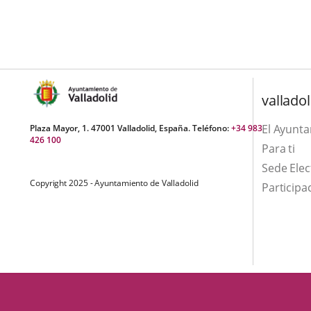
aplicación
aplicación
una
externa.
externa.
aplicación
externa.
valladol
El Ayunt
Plaza Mayor, 1. 47001 Valladolid, España. Teléfono:
+34 983
426 100
Para ti
Sede Elec
Copyright 2025 - Ayuntamiento de Valladolid
Participa