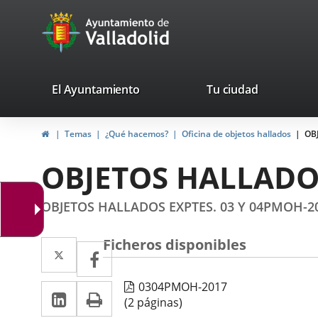
Portal
Saltar al contenido
avaTop
Web
del
Ayuntamiento
valladolid.es
El Ayuntamiento
Tu ciudad
de
Inicio
Temas
¿Qué hacemos?
Oficina de objetos hallados
OB
Valladolid
OBJETOS HALLADOS
OBJETOS HALLADOS EXPTES. 03 Y 04PMOH-2
Ficheros disponibles
Twitter
Enlace
Facebook
Enlace
a
a
0304PMOH-2017
LinkedIn
Enlace
Imprimir
una
una
(2 páginas)
a