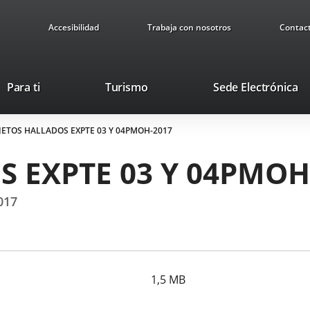
Accesibilidad
Trabaja con nosotros
Contac
Este
En
Para ti
Turismo
Sede Electrónica
enlace
a
se
u
JETOS HALLADOS EXPTE 03 Y 04PMOH-2017
abrirá
ap
en
ex
 EXPTE 03 Y 04PMOH
una
ventana
nueva.
017
1,5
MB