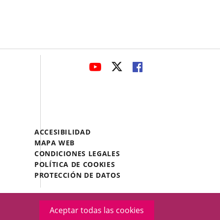
avaHeaderSocial
ENLACE
ENLACE
ENLACE
A
A
A
UNA
UNA
UNA
APLICACIÓN
APLICACIÓN
APLICACIÓN
EXTERNA.
EXTERNA.
EXTERNA.
Menú
ACCESIBILIDAD
Legal
MAPA WEB
Footer
CONDICIONES LEGALES
POLÍTICA DE COOKIES
PROTECCIÓN DE DATOS
Aceptar todas las cookies