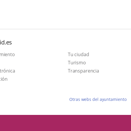
id.es
amiento
Tu ciudad
Este
Turismo
Enlace
enlace
trónica
Transparencia
a
se
ción
una
abrirá
aplicación
en
Otras webs del ayuntamiento
externa.
una
ventana
nueva.