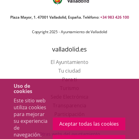
Plaza Mayor, 1. 47001 Valladolid, España. Teléfono:
+34 983 426 100
Copyright 2025 - Ayuntamiento de Valladolid
valladolid.es
El Ayuntamiento
Tu ciudad
Para ti
Uso de
Este
Turismo
cookies
enlace
Enlace
Sede Electrónica
Este sitio web
se
a
Transparencia
utiliza cookies
abrirá
una
para mejorar
Participación
su experiencia
en
aplicación
Aceptar todas las cookies
de
una
externa.
Otras webs del ayuntamiento
navegación.