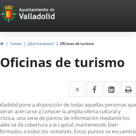
Portal
Saltar al contenido
Web
del
Ayuntamiento
Inicio
Temas
¿Qué hacemos?
Oficinas de turismo
de
Oficinas de turismo
Valladolid
Twitter
Enlace
Facebook
Enlace
Linke
Enlace
I
a
a
a
escripción
alladolid pone a disposición de todas aquellas personas qu
una
una
una
ieran acercarse a conocer la amplia oferta cultural y
aplicación
aplicación
aplica
urística, una serie de puntos de información mediante los
uales se da cobertura a la capital, manteniendo bien
externa.
externa.
extern
nformados a todos los visitantes. Estos puntos se encuentr