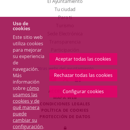
El Ayuntamiento
Tu ciudad
Para ti
Uso de
Este
Turismo
cookies
enlace
Enlace
Sede Electrónica
Este sitio web
se
a
Transparencia
utiliza cookies
abrirá
una
para mejorar
Participación
su experiencia
en
aplicación
Aceptar todas las cookies
de
una
externa.
Otras webs del ayuntamiento
navegación.
ventana
Rechazar todas las cookies
Más
aderSocial
ENLACE
ENLACE
ENLACE
información
nueva.
A
A
A
sobre
cómo
ACCESIBILIDAD
Configurar cookies
UNA
UNA
UNA
usamos las
MAPA WEB
APLICACIÓN
APLICACIÓN
APLICACIÓN
cookies y de
r
CONDICIONES LEGALES
EXTERNA.
EXTERNA.
EXTERNA.
qué manera
POLÍTICA DE COOKIES
puede
PROTECCIÓN DE DATOS
cambiar su
Toggl
configuración
.
Iniciar
navig