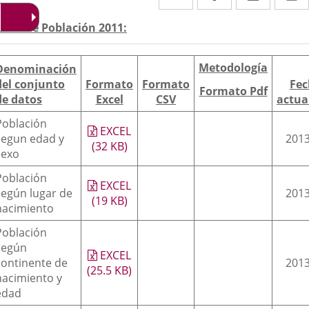
a
a
a
escripción
enso de Población 2011:
una
una
una
aplicación
aplicación
aplica
Metodología
Denominación
externa.
externa.
extern
del conjunto
Formato
Formato
Fec
Formato Pdf
de datos
Excel
CSV
actua
Población
EXCEL
segun edad y
2013
(32
KB
)
sexo
Población
EXCEL
según lugar de
2013
(19
KB
)
nacimiento
Población
según
EXCEL
continente de
2013
(25.5
KB
)
nacimiento y
edad