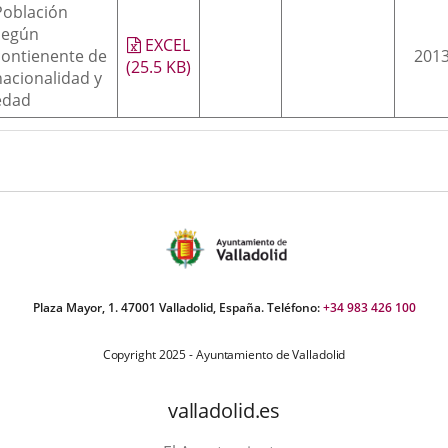
Población
según
EXCEL
contienente de
2013
(25.5
KB
)
nacionalidad y
edad
Plaza Mayor, 1. 47001 Valladolid, España. Teléfono:
+34 983 426 100
Copyright 2025 - Ayuntamiento de Valladolid
valladolid.es