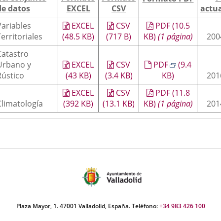
externa.
externa.
extern
de datos
EXCEL
CSV
actua
Variables
EXCEL
CSV
PDF
(10.5
Territoriales
(48.5
KB
)
(717
B
)
KB
)
(1 página)
200
Catastro
Urbano y
EXCEL
CSV
PDF
(9.4
Rústico
(43
KB
)
(3.4
KB
)
KB
)
201
EXCEL
CSV
PDF
(11.8
Climatología
(392
KB
)
(13.1
KB
)
KB
)
(1 página)
201
Plaza Mayor, 1. 47001 Valladolid, España. Teléfono:
+34 983 426 100