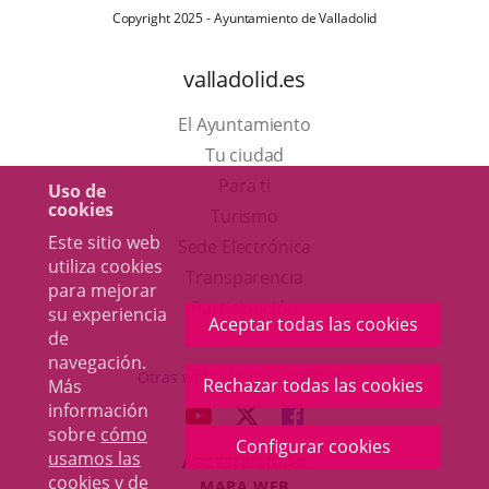
Copyright 2025 - Ayuntamiento de Valladolid
valladolid.es
El Ayuntamiento
Tu ciudad
Para ti
Uso de
cookies
Este
Turismo
Este sitio web
enlace
Enlace
Sede Electrónica
utiliza cookies
se
a
Transparencia
para mejorar
abrirá
una
Participación
su experiencia
Aceptar todas las cookies
en
aplicación
de
navegación.
una
externa.
Otras webs del ayuntamiento
Rechazar todas las cookies
Más
ventana
información
aderSocial
ENLACE
ENLACE
ENLACE
nueva.
sobre
cómo
A
A
A
Configurar cookies
usamos las
ACCESIBILIDAD
UNA
UNA
UNA
cookies y de
MAPA WEB