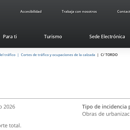
Accesibilidad
Trabaja con nosotros
Contac
Este
En
Para ti
Turismo
Sede Electrónica
enlace
a
se
u
el tráfico
Cortes de tráfico y ocupaciones de la calzada
abrirá
C/ TORDO
ap
en
ex
una
ventana
nueva.
o
2026
Tipo de incidencia 
Obras de urbanizac
rte total.