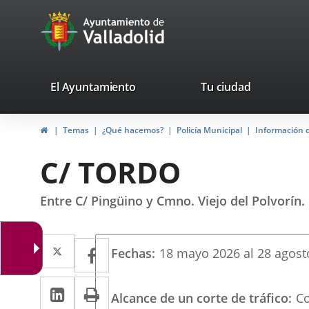
Portal
Saltar al contenido
avaTop
Web
del
Ayuntamiento
valladolid.es
El Ayuntamiento
Tu ciudad
de
Inicio
Temas
¿Qué hacemos?
Policía Municipal
Información d
Valladolid
C/ TORDO
Entre C/ Pingüino y Cmno. Viejo del Polvorín.
Twitter
Enlace
Facebook
Enlace
Fechas
18
mayo
2026
al
28
agost
a
a
LinkedIn
Enlace
Imprimir
una
una
Alcance de un corte de tráfico
Co