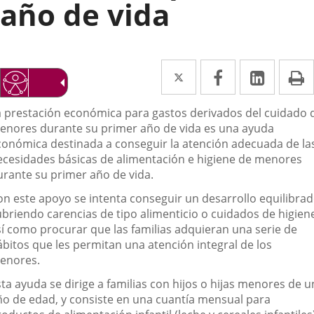
año de vida
Twitter
Enlace
Facebook
Enlace
Linke
Enlace
I
a
a
a
escripción
a prestación económica para gastos derivados del cuidado 
una
una
una
enores durante su primer año de vida es una ayuda
aplicación
aplicación
aplica
conómica destinada a conseguir la atención adecuada de la
ecesidades básicas de alimentación e higiene de menores
externa.
externa.
extern
urante su primer año de vida.
on este apoyo se intenta conseguir un desarrollo equilibra
ubriendo carencias de tipo alimenticio o cuidados de higien
sí como procurar que las familias adquieran una serie de
ábitos que les permitan una atención integral de los
enores.
ta ayuda se dirige a familias con hijos o hijas menores de u
ño de edad, y consiste en una cuantía mensual para