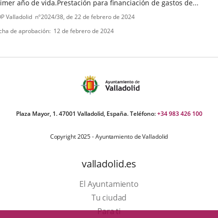
imer año de vida.Prestación para financiación de gastos de...
ipo
ferencia
P Valladolid
nº
2024/38
, de 22 de febrero de 2024
letin
e
cha de aprobación
12 de febrero de 2024
ormativa
Plaza Mayor, 1. 47001 Valladolid, España. Teléfono:
+34 983 426 100
Copyright 2025 - Ayuntamiento de Valladolid
valladolid.es
El Ayuntamiento
Tu ciudad
Para ti