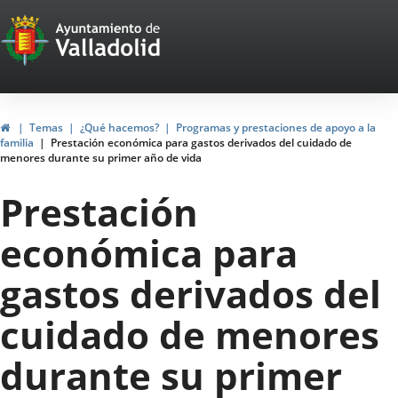
Portal
Saltar al contenido
Web
del
Ayuntamiento
Inicio
Temas
¿Qué hacemos?
Programas y prestaciones de apoyo a la
familia
Prestación económica para gastos derivados del cuidado de
de
menores durante su primer año de vida
Valladolid
Prestación
económica para
gastos derivados del
cuidado de menores
durante su primer