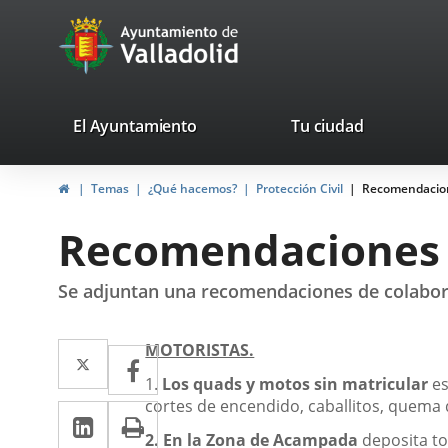
Portal
Saltar al contenido
avaTop
Web
del
Ayuntamiento
valladolid.es
El Ayuntamiento
Tu ciudad
de
Inicio
Temas
¿Qué hacemos?
Protección Civil
Recomendacione
Valladolid
Recomendaciones p
Se adjuntan una recomendaciones de colabora
Descripción
Twitter
Enlace
MOTORISTAS.
Facebook
Enlace
a
1.
Los quads y motos sin matricular
es
a
cortes de encendido, caballitos, quema 
LinkedIn
Enlace
Imprimir
una
una
2.
En la Zona de Acampada
deposita to