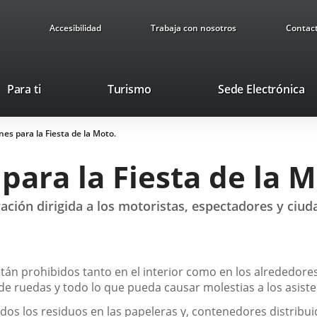
Accesibilidad
Trabaja con nosotros
Contac
Este
En
Para ti
Turismo
Sede Electrónica
enlace
a
se
u
s para la Fiesta de la Moto.
abrirá
ap
en
ex
ara la Fiesta de la M
una
ventana
nueva.
ción dirigida a los motoristas, espectadores y ciud
tán prohibidos tanto en el interior como en los alrededore
de ruedas y todo lo que pueda causar molestias a los asiste
dos los residuos en las papeleras y, contenedores distribu