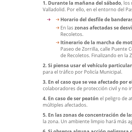
1. Durante la mañana del sábado
, lo
Valladolid. Por ello, en el entorno del P
Horario del desfile de bandera
En las
zonas afectadas se desvi
Recoletos.
Itinerario de la marcha de mot
Paseo de Zorrilla, calle Puente 
de Recoletos. Finalizando en la
2.
Si piensa usar el vehículo particula
para el tráfico por Policía Municipal.
3.
En el caso que se vea afectado por e
colaboradores de protección civil y no i
4.
En caso de ser peatón
el peligro de 
múltiples afectados.
5.
En las zonas de concentración de l
la zona. Un ambiente limpio hará más ag
6.
Si observa alguna acción peligrosa 