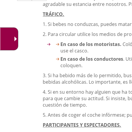
a
aplicación
aplicación
agradable su estancia entre nosotros. 
una
externa.
externa.
TRÁFICO.
aplicación
1. Si bebes no conduzcas, puedes matar
externa.
2. Para circular utilice los medios de pr
En caso de los motoristas.
Coló
use el casco.
En caso de los conductores
. U
coloquen.
3. Si ha bebido más de lo permitido, bu
bebidas alcohólicas. Lo importante, es ll
4. Si en su entorno hay alguien que ha 
para que cambie su actitud. Si insiste, 
cuestión de tiempo.
5. Antes de coger el coche infórmese; p
PARTICIPANTES Y ESPECTADORES.