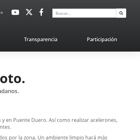
avaHeaderSocial
Enlace
Enlace
Enlace
Buscar
to
Buscar
a
a
a
una
una
una
aplicación
aplicación
aplicación
lace
Transparencia
Participación
externa.
externa.
externa.
na
licación
terna.
oto.
adanos.
s y en Puente Duero. Así como realizar acelerones,
ntes.
idos por la zona. Un ambiente limpio hará más