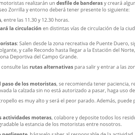
aplic
s motoristas realizarán un
desfile de banderas
y creará algu
exter
aseo Zorrilla y entorno deberá tener presente lo siguiente:
s
, entre las 11.30 y 12.30 horas.
ará la circulación
en distintas vías de circulación de la ci
oristas
: Salen desde la zona recreativa de Puente Duero, s
Colgante, y calle Recondo hasta llegar a la Estación del Nort
 Zona Deportiva del Campo Grande.
r
consulte las
rutas alternativas
para salir y entrar a las z
l paso de los motoristas
, se recomienda tener paciencia, re
nvada la calzada sin no está autorizado a pasar, haga uso de
atropello es muy alto y será el peor parado. Además, puede
as actividades moteras
, colabore y deposite todos los resi
radable la estancia de los motoristas entre nosotros.
o negligente
, hágaselo saber al responsable de la actividad