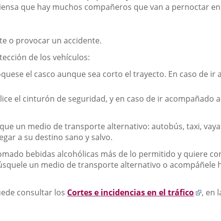
Piensa que hay muchos compañeros que van a pernoctar en 
te o provocar un accidente.
otección de los vehículos:
quese el casco aunque sea corto el trayecto. En caso de 
tilice el cinturón de seguridad, y en caso de ir acompañado 
sque un medio de transporte alternativo: autobús, taxi, v
egar a su destino sano y salvo.
tomado bebidas alcohólicas más de lo permitido y quiere co
búsquele un medio de transporte alternativo o acompáñele has
Enla
uede consultar los
Cortes e incidencias en el tráfico
, en 
a
una