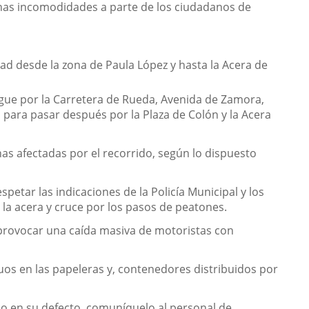
ación
nas incomodidades a parte de los ciudadanos de
na.
udad desde la zona de Paula López y hasta la Acera de
igue por la Carretera de Rueda, Avenida de Zamora,
e, para pasar después por la Plaza de Colón y la Acera
onas afectadas por el recorrido, según lo dispuesto
spetar las indicaciones de la Policía Municipal y los
 la acera y cruce por los pasos de peatones.
 provocar una caída masiva de motoristas con
duos en las papeleras y, contenedores distribuidos por
, o en su defecto, comuníquelo al personal de