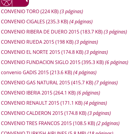
ginas)
CONVENIO TORO
(224
KB
)
(3 páginas)
CONVENIO CIGALES
(235.3
KB
)
(4 páginas)
CONVENIO RIBERA DE DUERO 2015
(183.7
KB
)
(3 páginas)
CONVENIO RUEDA 2015
(198
KB
)
(3 páginas)
CONVENIO EL NORTE 2015
(174.8
KB
)
(3 páginas)
CONVENIO FUNDACION SIGLO 2015
(395.3
KB
)
(6 páginas)
convenio GADIS 2015
(213.6
KB
)
(4 páginas)
CONVENIO GAS NATURAL 2015
(415.7
KB
)
(7 páginas)
CONVENIO IBERIA 2015
(264.1
KB
)
(6 páginas)
CONVENIO RENAULT 2015
(171.1
KB
)
(4 páginas)
CONVENIO CALDERON 2015
(174.8
KB
)
(3 páginas)
CONVENIO TRES FRANCOS 2015
(108.5
KB
)
(2 páginas)
CONVENIO TURKISH AIRLINES
(5.8
MB
)
(18 páginas)