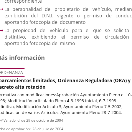
correspondiente
La personalidad del propietario del vehículo, median
exhibición del D.N.I. vigente o permiso de conduci
aportando fotocopia del documento
La propiedad del vehículo para el que se solicita 
distintivo, exhibiendo el permiso de circulación
aportando fotocopia del mismo
ás información
ORDENANZA
parcamientos limitados, Ordenanza Reguladora (ORA) y
ecreto alta rotación
rmativa con modificaciones:Aprobación Ayuntamiento Pleno el 10-
93; Modificación articulado Pleno 4-3-1998 inicial, 6-7-1998
finitiva; Modificación Artículo 3, Ayuntamiento Pleno 7-5-2002;
dificación de varios Artículos, Ayuntamiento Pleno 28-7-2004.
ipo
ferencia
P Valladolid
, de 29 de octubre de 2004
letin
e
cha de aprobación
28 de julio de 2004