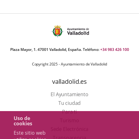
ormativa
Plaza Mayor, 1. 47001 Valladolid, España. Teléfono:
+34 983 426 100
Copyright 2025 - Ayuntamiento de Valladolid
valladolid.es
El Ayuntamiento
Tu ciudad
Para ti
Uso de
Este
Turismo
cookies
enlace
Enlace
Sede Electrónica
Este sitio web
se
a
Transparencia