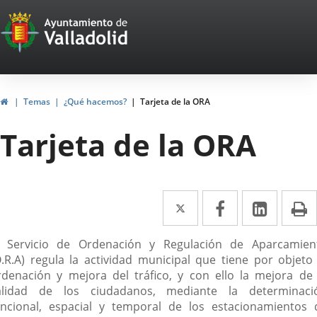
Portal
Saltar al contenido
Web
del
Ayuntamiento
Inicio
Temas
¿Qué hacemos?
Tarjeta de la ORA
de
Tarjeta de la ORA
Valladolid
Twitter
Enlace
Facebook
Enlace
Linke
Enlace
I
a
a
a
escripción
l Servicio de Ordenación y Regulación de Aparcamien
una
una
una
O.R.A) regula la actividad municipal que tiene por objeto 
aplicación
aplicación
aplica
rdenación y mejora del tráfico, y con ello la mejora de 
alidad de los ciudadanos, mediante la determinaci
externa.
externa.
extern
uncional, espacial y temporal de los estacionamientos 