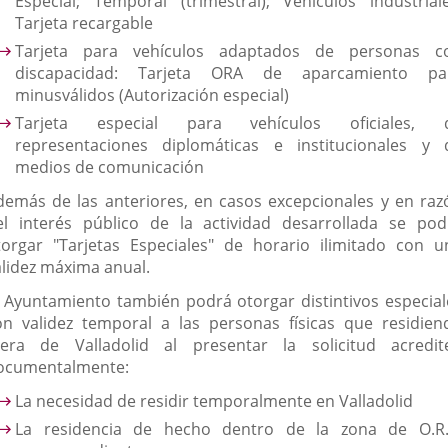
Especial; Temporal (trimestral); Vehículos industriale
Tarjeta recargable
Tarjeta para vehículos adaptados de personas c
discapacidad: Tarjeta ORA de aparcamiento pa
minusválidos (Autorización especial)
Tarjeta especial para vehículos oficiales, 
representaciones diplomáticas e institucionales y 
medios de comunicación
demás de las anteriores, en casos excepcionales y en raz
el interés público de la actividad desarrollada se pod
torgar "Tarjetas Especiales" de horario ilimitado con u
alidez máxima anual.
l Ayuntamiento también podrá otorgar distintivos especial
on validez temporal a las personas físicas que residien
uera de Valladolid al presentar la solicitud acredit
ocumentalmente:
La necesidad de residir temporalmente en Valladolid
La residencia de hecho dentro de la zona de O.R.