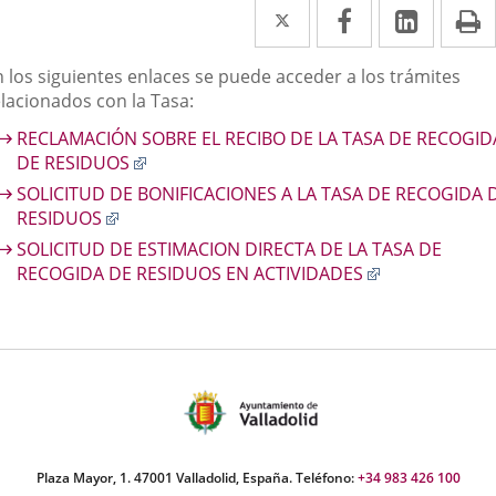
Twitter
Enlace
Facebook
Enlace
Linke
Enlace
I
a
a
a
escripción
n los siguientes enlaces se puede acceder a los trámites
una
una
una
elacionados con la Tasa:
aplicación
aplicación
aplica
RECLAMACIÓN SOBRE EL RECIBO DE LA TASA DE RECOGID
externa.
externa.
extern
Enlace
DE RESIDUOS
a
SOLICITUD DE BONIFICACIONES A LA TASA DE RECOGIDA 
una
Enlace
RESIDUOS
aplicación
a
SOLICITUD DE ESTIMACION DIRECTA DE LA TASA DE
externa.
una
Enlace
RECOGIDA DE RESIDUOS EN ACTIVIDADES
aplicación
a
externa.
una
aplicación
externa.
Plaza Mayor, 1. 47001 Valladolid, España. Teléfono:
+34 983 426 100