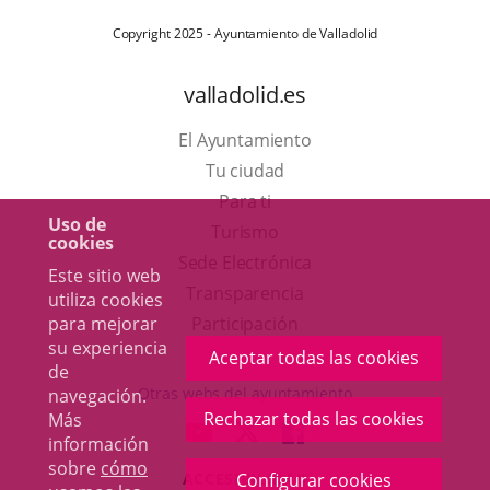
Copyright 2025 - Ayuntamiento de Valladolid
valladolid.es
El Ayuntamiento
Tu ciudad
Para ti
Uso de
Este
Turismo
cookies
enlace
Enlace
Sede Electrónica
Este sitio web
se
a
Transparencia
utiliza cookies
abrirá
una
para mejorar
Participación
su experiencia
en
aplicación
Aceptar todas las cookies
de
una
externa.
Otras webs del ayuntamiento
navegación.
ventana
Rechazar todas las cookies
Más
aderSocial
ENLACE
ENLACE
ENLACE
información
nueva.
A
A
A
sobre
cómo
ACCESIBILIDAD
Configurar cookies
UNA
UNA
UNA