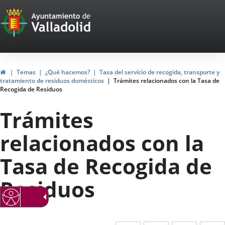
Portal
Saltar al contenido
Web
del
Ayuntamiento
Inicio
Temas
¿Qué hacemos?
Tasa del servicio de recogida, transporte y
tratamiento de residuos domésticos
Trámites relacionados con la Tasa de
de
Recogida de Residuos
Valladolid
Trámites
relacionados con la
Tasa de Recogida de
Residuos