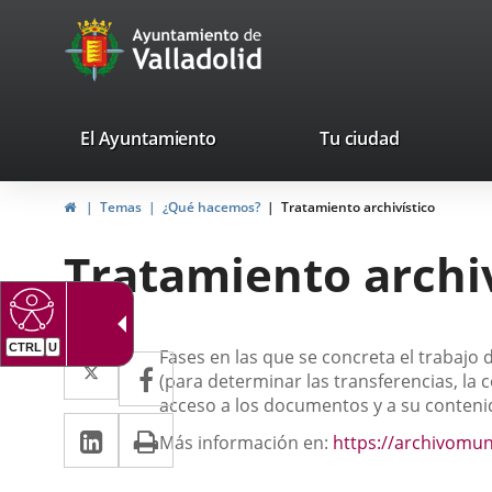
Portal
Saltar al contenido
avaTop
Web
del
Ayuntamiento
valladolid.es
El Ayuntamiento
Tu ciudad
de
Inicio
Temas
¿Qué hacemos?
Tratamiento archivístico
Valladolid
Tratamiento archiv
CTRL
U
Descripción
Twitter
Enlace
Fases en las que se concreta el trabajo 
Facebook
Enlace
(para determinar las transferencias, la 
a
a
acceso a los documentos y a su conteni
LinkedIn
Enlace
Imprimir
una
una
Más información en:
https://archivomuni
a
aplicación
aplicación