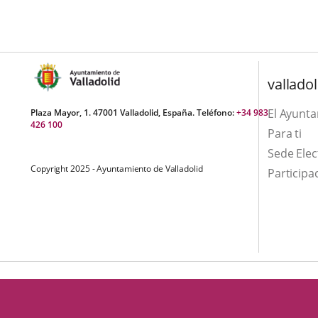
una
externa.
externa.
aplicación
externa.
valladol
El Ayunt
Plaza Mayor, 1. 47001 Valladolid, España. Teléfono:
+34 983
426 100
Para ti
Sede Elec
Copyright 2025 - Ayuntamiento de Valladolid
Participa