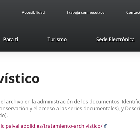
Accesibilidad
Trabaja con nosotros
Contac
Este
En
Para ti
Turismo
Sede Electrónica
enlace
a
se
u
abrirá
ap
en
ex
ístico
una
ventana
nueva.
del archivo en la administración de los documentos: Identifi
conservación y el acceso a las series documentales), y Descri
do).
Enlace
cipalvalladolid.es/tratamiento-archivistico/
a
una