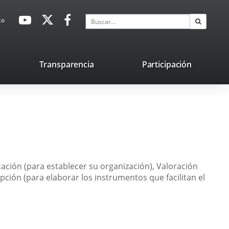
avaHeaderSocial
Enlace
Enlace
Enlace
Buscar
to
Buscar
a
a
a
una
una
una
aplicación
aplicación
aplicación
lace
Transparencia
Participación
externa.
externa.
externa.
na
licación
terna.
cación (para establecer su organización), Valoración
pción (para elaborar los instrumentos que facilitan el