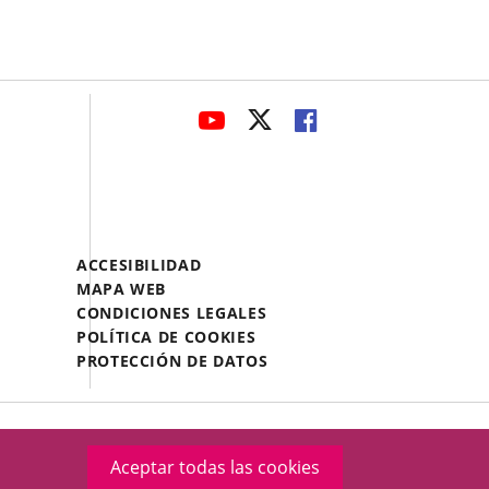
avaHeaderSocial
ENLACE
ENLACE
ENLACE
A
A
A
UNA
UNA
UNA
APLICACIÓN
APLICACIÓN
APLICACIÓN
EXTERNA.
EXTERNA.
EXTERNA.
Menú
ACCESIBILIDAD
Legal
MAPA WEB
Footer
CONDICIONES LEGALES
POLÍTICA DE COOKIES
PROTECCIÓN DE DATOS
Aceptar todas las cookies