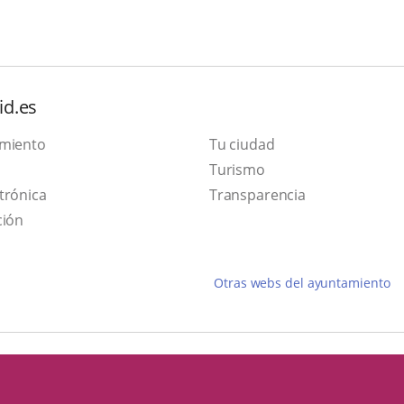
aplicación
externa.
id.es
amiento
Tu ciudad
Este
Turismo
Enlace
enlace
trónica
Transparencia
a
se
ción
una
abrirá
aplicación
en
Otras webs del ayuntamiento
externa.
una
ventana
nueva.