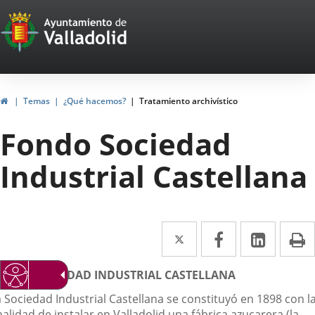
Portal
Saltar al contenido
Web
del
Ayuntamiento
Inicio
Temas
¿Qué hacemos?
Tratamiento archivístico
de
Fondo Sociedad
Valladolid
Industrial Castellana
Twitter
Enlace
Facebook
Enlace
Linke
Enlace
I
a
a
a
escripción
ONDO SOCIEDAD INDUSTRIAL CASTELLANA
una
una
una
 Sociedad Industrial Castellana se constituyó en 1898 con l
aplicación
aplicación
aplica
nalidad de instalar en Valladolid una fábrica azucarera (la