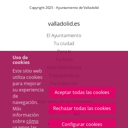
Copyright 2025 - Ayuntamiento de Valladolid
valladolid.es
El Ayuntamiento
Tu ciudad
Para ti
Uso de
Este
Turismo
cookies
enlace
Enlace
Sede Electrónica
Este sitio web
se
a
Transparencia
utiliza cookies
abrirá
una
para mejorar
Participación
su experiencia
en
aplicación
Aceptar todas las cookies
de
una
externa.
Otras webs del ayuntamiento
navegación.
ventana
Rechazar todas las cookies
Más
aderSocial
ENLACE
ENLACE
ENLACE
información
nueva.
A
A
A
sobre
cómo
ACCESIBILIDAD
Configurar cookies
UNA
UNA
UNA
usamos las