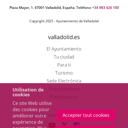
Plaza Mayor, 1. 47001 Valladolid, España. Teléfono:
+34 983 426 100
Copyright 2025 - Ayuntamiento de Valladolid
valladolid.es
El Ayuntamiento
Tu ciudad
Para ti
Este
Turismo
enlace
Enlace
Sede Electrónica
se
a
Transparencia
Utilisation de
cookies
abrirá
una
Participación
Ce site Web utilise
en
aplicación
des cookies pour
una
externa.
Accepter tout cookies
Otras webs del ayuntamiento
améliorer votre
ventana
expérience de
aderSocial
ENLACE
ENLACE
ENLACE