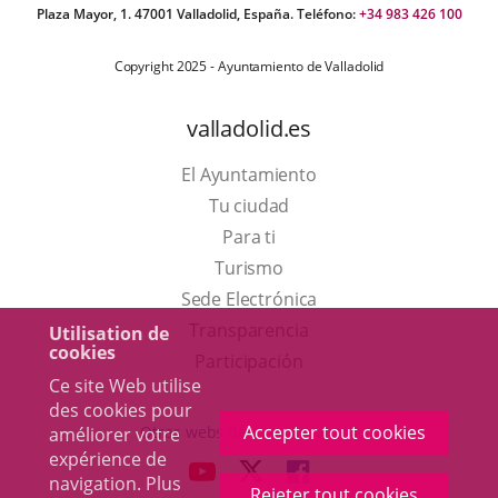
Plaza Mayor, 1. 47001 Valladolid, España. Teléfono:
+34 983 426 100
Copyright 2025 - Ayuntamiento de Valladolid
valladolid.es
El Ayuntamiento
Tu ciudad
Para ti
Este
Turismo
enlace
Enlace
Sede Electrónica
se
a
Transparencia
Utilisation de
cookies
abrirá
una
Participación
Ce site Web utilise
en
aplicación
des cookies pour
una
externa.
Accepter tout cookies
Otras webs del ayuntamiento
améliorer votre
ventana
expérience de
aderSocial
ENLACE
ENLACE
ENLACE
navigation. Plus
nueva.
Rejeter tout cookies