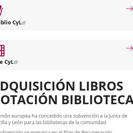
por
misión
dotar
iblio CyL
de
servicios
bibliotecarios
de
proximidad
a
e CyL
los
diferentes
puntos
DQUISICIÓN LIBROS
de
la
OTACIÓN BIBLIOTEC
ciudad.
scripción
unión europea ha concedido una subvención a la Junta de
illa y León para las bibliotecas de la comunidad.
subvención se enmarca en el Plan de Recuperación ,