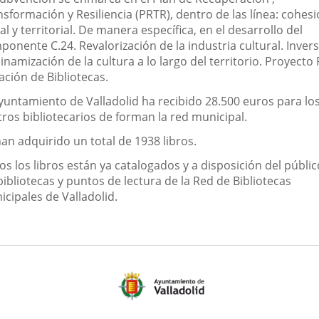
sformación y Resiliencia (PRTR), dentro de las línea: cohes
al y territorial. De manera específica, en el desarrollo del
onente C.24. Revalorización de la industria cultural. Inver
dinamización de la cultura a lo largo del territorio. Proyecto 
ación de Bibliotecas.
Ayuntamiento de Valladolid ha recibido 28.500 euros para lo
tros bibliotecarios de forman la red municipal.
an adquirido un total de 1938 libros.
s los libros están ya catalogados y a disposición del públi
bibliotecas y puntos de lectura de la Red de Bibliotecas
cipales de Valladolid.