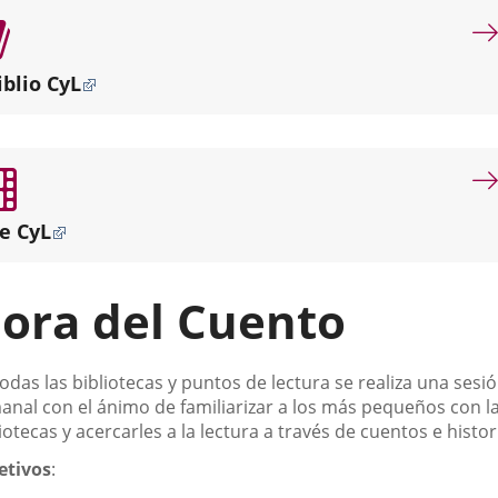
por
misión
dotar
iblio CyL
de
servicios
bibliotecarios
de
proximidad
a
e CyL
los
diferentes
puntos
ora del Cuento
de
la
ciudad.
scripción
odas las bibliotecas y puntos de lectura se realiza una sesi
anal con el ánimo de familiarizar a los más pequeños con l
iotecas y acercarles a la lectura a través de cuentos e histor
etivos
: