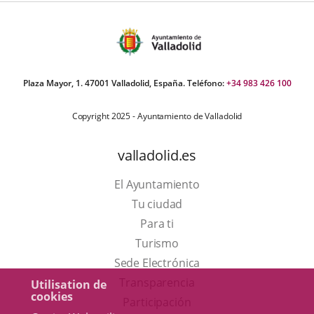
Plaza Mayor, 1. 47001 Valladolid, España. Teléfono:
+34 983 426 100
Copyright 2025 - Ayuntamiento de Valladolid
valladolid.es
El Ayuntamiento
Tu ciudad
Para ti
Este
Turismo
enlace
Enlace
Sede Electrónica
se
a
Transparencia
Utilisation de
cookies
abrirá
una
Participación