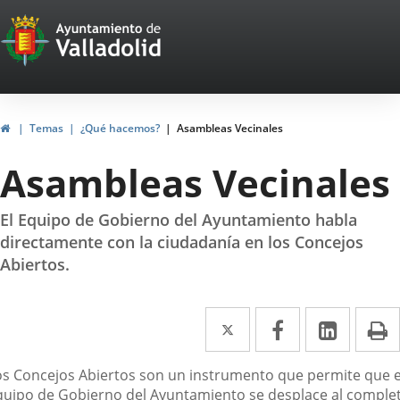
Portal
Saltar al contenido
Web
del
Ayuntamiento
Inicio
Temas
¿Qué hacemos?
Asambleas Vecinales
de
Asambleas Vecinales
Valladolid
El Equipo de Gobierno del Ayuntamiento habla
directamente con la ciudadanía en los Concejos
Abiertos.
Twitter
Enlace
Facebook
Enlace
Linke
Enlace
I
a
a
a
escripción
os Concejos Abiertos son un instrumento que permite que e
una
una
una
quipo de Gobierno del Ayuntamiento se desplace al comple