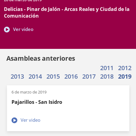
de
de
documento
Delicias - Pinar de Jalón - Arcas Reales y Ciudad de la
inicio
celebración
Comunicación
Enlace
Ver video
a
una
aplicación
externa.
Asambleas anteriores
2011
2012
2013
2014
2015
2016
2017
2018
2019
6 de marzo de 2019
Pajarillos - San Isidro
Enlace
Ver video
a
una