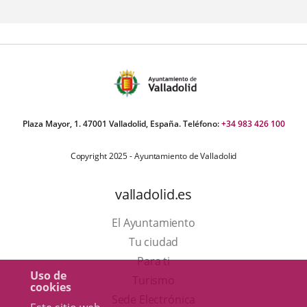
aplicación
externa.
Plaza Mayor, 1. 47001 Valladolid, España. Teléfono:
+34 983 426 100
Copyright 2025 - Ayuntamiento de Valladolid
valladolid.es
El Ayuntamiento
Tu ciudad
Para ti
Uso de
Este
Turismo
cookies
enlace
Enlace
Sede Electrónica