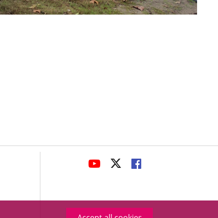
avaHeaderSocial
LINK
LINK
LINK
TO
TO
TO
EXTERNAL
EXTERNAL
EXTERNAL
APPLICATION.
APPLICATION.
APPLICATION.
Accept all cookies