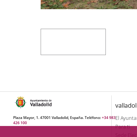
valladol
El Ayunt
Plaza Mayor, 1. 47001 Valladolid, España. Teléfono:
+34 983
426 100
Para ti
Sede Elec