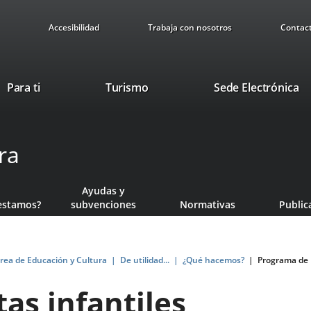
Accesibilidad
Trabaja con nosotros
Contac
This
Li
Para ti
Turismo
Sede Electrónica
link
to
will
ex
open
ap
ra
in
a
pop-
Ayudas y
up
estamos?
subvenciones
Normativas
Public
window.
rea de Educación y Cultura
De utilidad...
¿Qué hacemos?
Programa de 
as infantiles