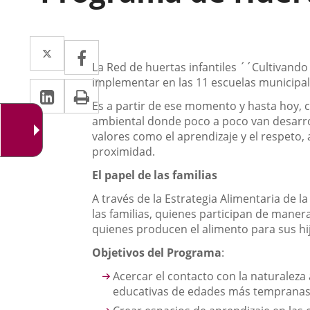
Descripción
Twitter
Enlace
Facebook
Enlace
a
La Red de huertas infantiles ´´Cultivando
a
implementar en las 11 escuelas municipal
Linkedin
Enlace
Print
una
una
Es a partir de ese momento y hasta hoy, c
a
aplicación
aplicación
ambiental donde poco a poco van desarrol
una
valores como el aprendizaje y el respeto
externa.
externa.
proximidad.
aplicación
El papel de las familias
externa.
A través de la Estrategia Alimentaria de l
las familias, quienes participan de maner
quienes producen el alimento para sus hi
Objetivos del Programa
:
Acercar el contacto con la naturaleza 
educativas de edades más tempranas 