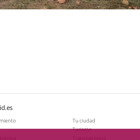
id.es
amiento
Tu ciudad
This
Turismo
Link
link
trónica
Transparencia