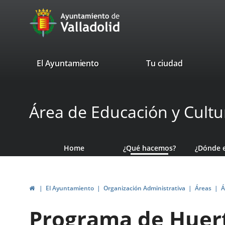
Portal
Jump to content
avaTop
Web
del
Ayuntamiento
valladolid.es
El Ayuntamiento
Tu ciudad
de
Valladolid
Área de Educación y Cultu
Home
¿Qué hacemos?
¿Dónde 
Home
El Ayuntamiento
Organización Administrativa
Áreas
Á
Programa de Huert