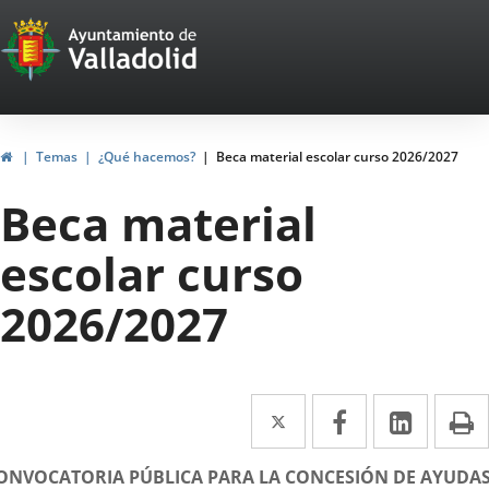
Portal
Saltar al contenido
Web
del
Ayuntamiento
Inicio
Temas
¿Qué hacemos?
Beca material escolar curso 2026/2027
de
Beca material
Valladolid
escolar curso
2026/2027
Twitter
Enlace
Facebook
Enlace
Linke
Enlace
I
a
a
a
escripción
ONVOCATORIA PÚBLICA PARA LA CONCESIÓN DE AYUDA
una
una
una