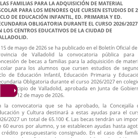
 LAS FAMILIAS PARA LA ADQUISICIÓN DE MATERIAL
aplicación
aplicación
aplica
SCOLAR PARA LOS MENORES QUE CURSEN ESTUDIOS DE 2
ICLO DE EDUCACIÓN INFANTIL, ED. PRIMARIA Y ED.
externa.
externa.
extern
ECUNDARIA OBLIGATORIA DURANTE EL CURSO 2026/2027
N LOS CENTROS EDUCATIVOS DE LA CIUDAD DE
ALLADOLID.
 15 de mayo de 2026 se ha publicado en el Boletín Oficial de
rovincia de Valladolid la convocatoria pública para 
oncesión de becas a familias para la adquisición de materi
scolar para los alumnos que cursen estudios de segun
iclo de Educación Infantil, Educación Primaria y Educaci
ecundaria Obligatoria durante el curso 2026/2027 en colegi
el municipio de Valladolid, aprobada en Junta de Gobier
ocal del 12 de mayo de 2026.
n la convocatoria que se ha aprobado, la Concejalía 
ducación y Cultura destinará a estas ayudas para el cur
026/2027 un total de 65.100 €. Las becas tendrán un impor
e 60 euros por alumno, y se establecen ayudas hasta agot
l crédito presupuestario consignado. En el caso de famili