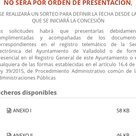
NO SERÁ POR ORDEN DE PRESENTACIÓN
,
SE REALIZARÁ UN SORTEO PARA DEFINIR LA FECHA DESDE L
QUE SE INICIARÁ LA CONCESIÓN
as solicitudes habrá que presentarlas debidamen
umplimentadas y acompañadas de los document
orrespondientes en el registro telemático de la Se
lectrónica del Ayuntamiento de Valladolid o de for
resencial en el Registro General de este Ayuntamiento o 
ualquiera de las formas establecidas en el artículo 16.4 de 
ey 39/2015, de Procedimiento Administrativo común de l
dministraciones Públicas
icheros disponibles
ANEXO I
58
KB
ANEXO II
46
KB