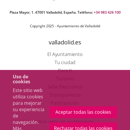
Plaza Mayor, 1. 47001 Valladolid, España. Teléfono:
+34 983 426 100
Copyright 2025 - Ayuntamiento de Valladolid
valladolid.es
El Ayuntamiento
Tu ciudad
Para ti
Uso de
Este
Turismo
cookies
enlace
Enlace
Sede Electrónica
Este sitio web
se
a
Transparencia
utiliza cookies
abrirá
una
para mejorar
Participación
su experiencia
en
aplicación
Aceptar todas las cookies
de
una
externa.
Otras webs del ayuntamiento
navegación.
ventana
Rechazar todas las cookies
Más