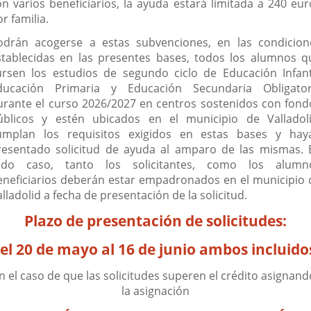
on varios beneficiarios, la ayuda estará limitada a 240 eur
r familia.
odrán acogerse a estas subvenciones, en las condicion
stablecidas en las presentes bases, todos los alumnos q
ursen los estudios de segundo ciclo de Educación Infanti
ducación Primaria y Educación Secundaria Obligator
urante el curso 2026/2027 en centros sostenidos con fond
úblicos y estén ubicados en el municipio de Valladoli
umplan los requisitos exigidos en estas bases y hay
resentado solicitud de ayuda al amparo de las mismas. 
odo caso, tanto los solicitantes, como los alumn
eneficiarios deberán estar empadronados en el municipio 
lladolid a fecha de presentación de la solicitud.
Plazo de presentación de solicitudes:
el 20 de mayo al 16 de junio ambos incluido
n el caso de que las solicitudes superen el crédito asignand
la asignación