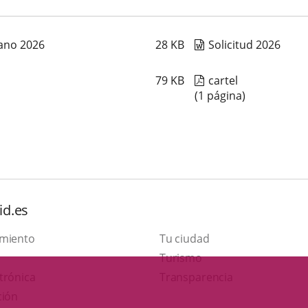
ano 2026
28
KB
Solicitud 2026
79
KB
cartel
(1 página)
id.es
amiento
Tu ciudad
Este
Turismo
Enlace
enlace
trónica
Transparencia
a
se
ción