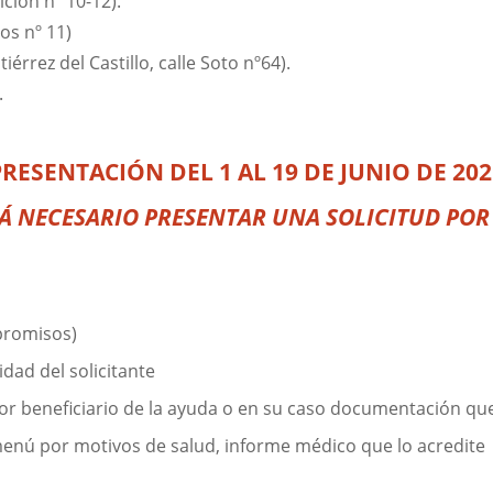
ición nº 10-12).
os nº 11)
iérrez del Castillo, calle Soto nº64).
.
PRESENTACIÓN
DEL 1 AL 19 DE JUNIO DE 20
Á NECESARIO PRESENTAR UNA SOLICITUD PO
promisos)
dad del solicitante
enor beneficiario de la ayuda o en su caso documentación que
l menú por motivos de salud, informe médico que lo acredite