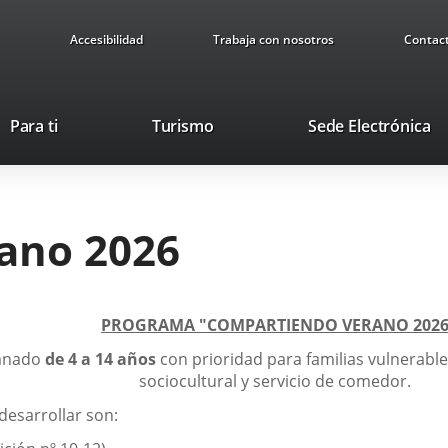
Accesibilidad
Trabaja con nosotros
Contac
Este
En
Para ti
Turismo
Sede Electrónica
enlace
a
se
u
abrirá
ap
en
ex
ano 2026
una
ventana
nueva.
PROGRAMA "COMPARTIENDO VERANO 202
mnado
de 4 a 14 años
con prioridad para familias vulnerabl
sociocultural y servicio de comedor.
 desarrollar son: