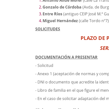
Antonio Allúe Morer
(calle La Trans
una
externa.
externa.
Gonzalo de Córdoba
(Avda. de Burg
aplicación
Entre Ríos
(antiguo CEIP José M.ª Gut
externa.
Miguel Hernández
(calle Tordo nº7)
SOLICITUDES
PLAZO DE 
SER
DOCUMENTACIÓN A PRESENTAR
- Solicitud
- Anexo 1 (aceptación de normas y com
- DNI o documento que acredite la identi
- Libro de familia en el que figure el m
- En el caso de solicitar adaptación de