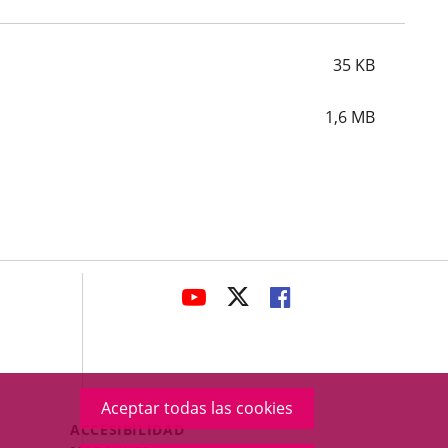
35
KB
1,6
MB
avaHeaderSocial
ENLACE
ENLACE
ENLACE
A
A
A
UNA
UNA
UNA
APLICACIÓN
APLICACIÓN
APLICACIÓN
EXTERNA.
EXTERNA.
EXTERNA.
Aceptar todas las cookies
Menú
ACCESIBILIDAD