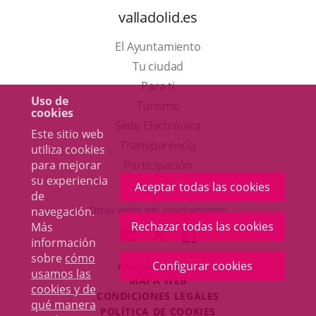
valladolid.es
El Ayuntamiento
Tu ciudad
Para ti
Uso de
Este
Turismo
cookies
enlace
Enlace
Sede Electrónica
Este sitio web
se
a
Transparencia
utiliza cookies
abrirá
una
para mejorar
Participación
su experiencia
en
aplicación
Aceptar todas las cookies
de
una
externa.
Otras webs del ayuntamiento
navegación.
ventana
Rechazar todas las cookies
Más
aderSocial
ENLACE
ENLACE
ENLACE
información
nueva.
A
A
A
sobre
cómo
ACCESIBILIDAD
Configurar cookies
UNA
UNA
UNA
usamos las
MAPA WEB
APLICACIÓN
APLICACIÓN
APLICACIÓN
cookies y de
r
CONDICIONES LEGALES
EXTERNA.
EXTERNA.
EXTERNA.
qué manera
POLÍTICA DE COOKIES