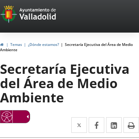
Portal
Saltar al contenido
Web
del
Ayuntamiento
Inicio
Temas
¿Dónde estamos?
Secretaría Ejecutiva del Área de Medio
Ambiente
de
Secretaría Ejecutiva
Valladolid
del Área de Medio
Ambiente
Twitter
Enlace
Facebook
Enlace
Linke
Enlace
I
a
a
a