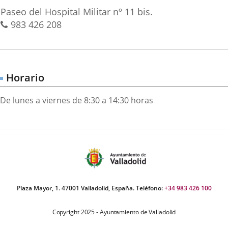
irección
una
una
una
Dirección
Paseo del Hospital Militar nº 11 bis.
aplicación
aplicación
aplica
postal
Teléfonos
983 426 208
externa.
externa.
extern
Horario
De lunes a viernes de 8:30 a 14:30 horas
Plaza Mayor, 1. 47001 Valladolid, España. Teléfono:
+34 983 426 100
Copyright 2025 - Ayuntamiento de Valladolid