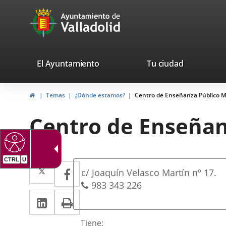
Portal
Saltar al contenido
avaTop
Web
del
Ayuntamiento
valladolid.es
El Ayuntamiento
Tu ciudad
de
Inicio
Temas
¿Dónde estamos?
Centro de Enseñanza Público M
Valladolid
Centro de Enseñan
CTRL
U
Dirección
Twitter
Enlace
Facebook
Enlace
Dirección
c/ Joaquín Velasco Martín nº 17.
a
a
postal
Teléfonos
983 343 226
LinkedIn
Enlace
Imprimir
una
una
a
aplicación
aplicación
Descripción
Tiene: