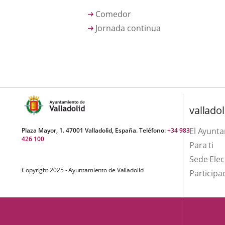
una
externa.
externa.
Comedor
aplicación
Jornada continua
externa.
valladol
El Ayunt
Plaza Mayor, 1. 47001 Valladolid, España. Teléfono:
+34 983
426 100
Para ti
Sede Elec
Copyright 2025 - Ayuntamiento de Valladolid
Participa