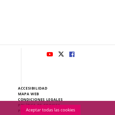
avaHeaderSocial
ENLACE
ENLACE
ENLACE
A
A
A
UNA
UNA
UNA
APLICACIÓN
APLICACIÓN
APLICACIÓN
EXTERNA.
EXTERNA.
EXTERNA.
Menú
ACCESIBILIDAD
Legal
MAPA WEB
Footer
CONDICIONES LEGALES
POLÍTICA DE COOKIES
Aceptar todas las cookies
PROTECCIÓN DE DATOS