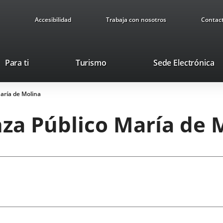
Accesibilidad
Trabaja con nosotros
Contac
Este
En
Para ti
Turismo
Sede Electrónica
enlace
a
se
u
aría de Molina
abrirá
ap
en
ex
za Público María de 
una
ventana
nueva.