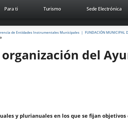
Este
En
Para ti
Turismo
Sede Electrónica
Accesibilidad
Trabaja con nosotros
Contac
enlace
a
se
un
abrirá
apl
arencia de Entidades Instrumentales Municipales
FUNDACIÓN MUNICIPAL D
en
ext
to
una
ventana
 y organización del A
nueva.
uales y plurianuales en los que se fijan objetivos