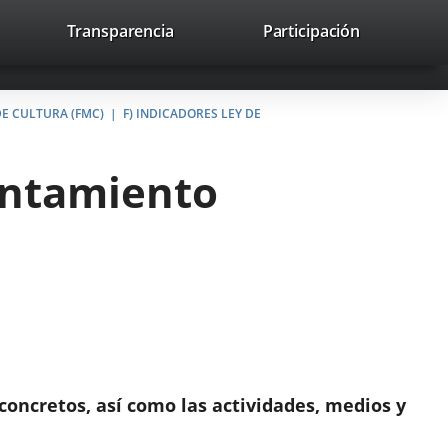
lace
Transparencia
Participación
avaHeaderSocial
Enlace
Enlace
Enlace
Buscar
to
Buscar
a
a
a
a
una
una
una
icación
aplicación
aplicación
aplicación
E CULTURA (FMC)
F) INDICADORES LEY DE
erna.
externa.
externa.
externa.
yuntamiento
 concretos, así como las actividades, medios y