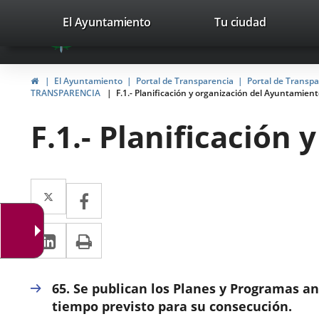
Portal
Saltar al contenido
valladolid.es
El Ayuntamiento
Tu ciudad
avaTop
Web
del
Inicio
El Ayuntamiento
Portal de Transparencia
Portal de Transp
Ayuntamiento
TRANSPARENCIA
F.1.- Planificación y organización del Ayuntamien
de
F.1.- Planificación
Valladolid
Twitter
Enlace
Facebook
Enlace
a
a
LinkedIn
Enlace
Imprimir
una
una
a
aplicación
aplicación
una
externa.
65. Se publican los Planes y Programas an
externa.
aplicación
tiempo previsto para su consecución.